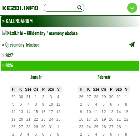
» KALENDÁRIUM
» Új esemény feladása
» 2027
» 2026
Január
Február
H
K
Sze
Cs
P
Szo
V
H
K
Sze
Cs
P
Szo
V
29
30
31
1
2
3
4
26
27
28
29
30
31
1
5
6
7
8
9
10
11
2
3
4
5
6
7
8
12
13
14
15
16
17
18
9
10
11
12
13
14
15
19
20
21
22
23
24
25
16
17
18
19
20
21
22
26
27
28
29
30
31
1
23
24
25
26
27
28
1
2
3
4
5
6
7
8
2
3
4
5
6
7
8