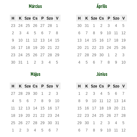
Március
Április
H
K
Sze
Cs
P
Szo
V
H
K
Sze
Cs
P
Szo
V
23
24
25
26
27
28
1
30
31
1
2
3
4
5
2
3
4
5
6
7
8
6
7
8
9
10
11
12
9
10
11
12
13
14
15
13
14
15
16
17
18
19
16
17
18
19
20
21
22
20
21
22
23
24
25
26
23
24
25
26
27
28
29
27
28
29
30
1
2
3
30
31
1
2
3
4
5
4
5
6
7
8
9
10
Május
Június
H
K
Sze
Cs
P
Szo
V
H
K
Sze
Cs
P
Szo
V
27
28
29
30
1
2
3
1
2
3
4
5
6
7
4
5
6
7
8
9
10
8
9
10
11
12
13
14
11
12
13
14
15
16
17
15
16
17
18
19
20
21
18
19
20
21
22
23
24
22
23
24
25
26
27
28
25
26
27
28
29
30
31
29
30
1
2
3
4
5
1
2
3
4
5
6
7
6
7
8
9
10
11
12