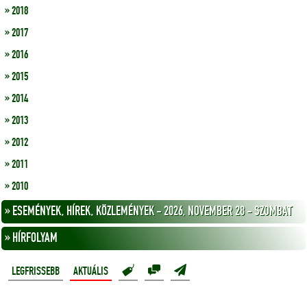
» 2018
» 2017
» 2016
» 2015
» 2014
» 2013
» 2012
» 2011
» 2010
» ESEMÉNYEK, HÍREK, KÖZLEMÉNYEK - 2026, NOVEMBER 28 - SZOMBAT
» HÍRFOLYAM
LEGFRISSEBB
AKTUÁLIS