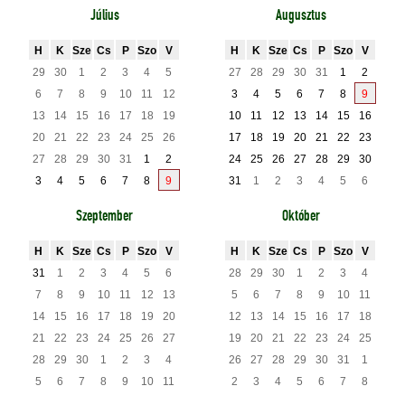
Július
Augusztus
H
K
Sze
Cs
P
Szo
V
H
K
Sze
Cs
P
Szo
V
29
30
1
2
3
4
5
27
28
29
30
31
1
2
6
7
8
9
10
11
12
3
4
5
6
7
8
9
13
14
15
16
17
18
19
10
11
12
13
14
15
16
20
21
22
23
24
25
26
17
18
19
20
21
22
23
27
28
29
30
31
1
2
24
25
26
27
28
29
30
3
4
5
6
7
8
9
31
1
2
3
4
5
6
Szeptember
Október
H
K
Sze
Cs
P
Szo
V
H
K
Sze
Cs
P
Szo
V
31
1
2
3
4
5
6
28
29
30
1
2
3
4
7
8
9
10
11
12
13
5
6
7
8
9
10
11
14
15
16
17
18
19
20
12
13
14
15
16
17
18
21
22
23
24
25
26
27
19
20
21
22
23
24
25
28
29
30
1
2
3
4
26
27
28
29
30
31
1
5
6
7
8
9
10
11
2
3
4
5
6
7
8