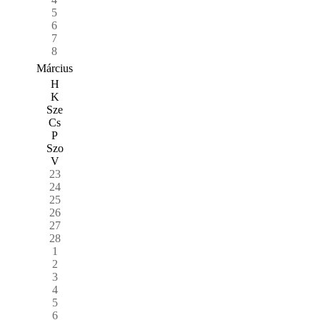
5
6
7
8
Március
H
K
Sze
Cs
P
Szo
V
23
24
25
26
27
28
1
2
3
4
5
6