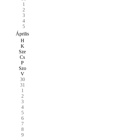
1
2
3
4
5
Április
H
K
Sze
Cs
P
Szo
V
30
31
1
2
3
4
5
6
7
8
9