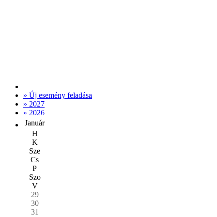
» Új esemény feladása
» 2027
» 2026
Január
H
K
Sze
Cs
P
Szo
V
29
30
31