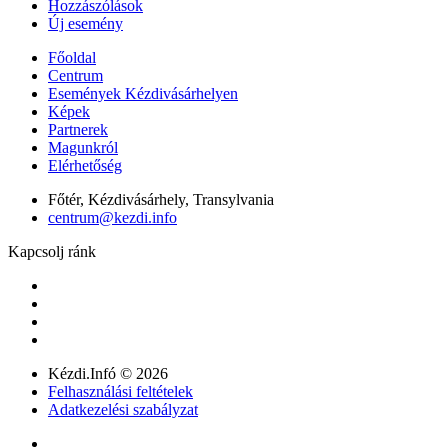
Hozzászólások
Új esemény
Főoldal
Centrum
Események Kézdivásárhelyen
Képek
Partnerek
Magunkról
Elérhetőség
Főtér, Kézdivásárhely, Transylvania
centrum@kezdi.info
Kapcsolj ránk
Kézdi.Infó © 2026
Felhasználási feltételek
Adatkezelési szabályzat