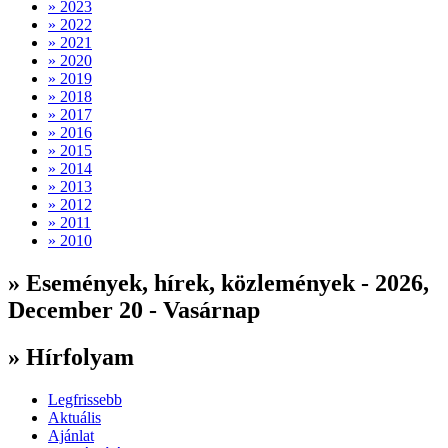
» 2023
» 2022
» 2021
» 2020
» 2019
» 2018
» 2017
» 2016
» 2015
» 2014
» 2013
» 2012
» 2011
» 2010
» Események, hírek, közlemények - 2026,
December 20 - Vasárnap
» Hírfolyam
Legfrissebb
Aktuális
Ajánlat