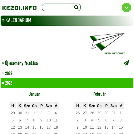
» KALENDÁRIUM
» Új esemény feladása
» 2027
» 2026
Január
Február
H
K
Sze
Cs
P
Szo
V
H
K
Sze
Cs
P
Szo
V
29
30
31
1
2
3
4
26
27
28
29
30
31
1
5
6
7
8
9
10
11
2
3
4
5
6
7
8
12
13
14
15
16
17
18
9
10
11
12
13
14
15