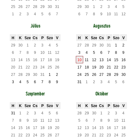
25
26
27
28
29
30
31
29
30
1
2
3
4
5
1
2
3
4
5
6
7
6
7
8
9
10
11
12
Július
Augusztus
H
K
Sze
Cs
P
Szo
V
H
K
Sze
Cs
P
Szo
V
29
30
1
2
3
4
5
27
28
29
30
31
1
2
6
7
8
9
10
11
12
3
4
5
6
7
8
9
13
14
15
16
17
18
19
10
11
12
13
14
15
16
20
21
22
23
24
25
26
17
18
19
20
21
22
23
27
28
29
30
31
1
2
24
25
26
27
28
29
30
3
4
5
6
7
8
9
31
1
2
3
4
5
6
Szeptember
Október
H
K
Sze
Cs
P
Szo
V
H
K
Sze
Cs
P
Szo
V
31
1
2
3
4
5
6
28
29
30
1
2
3
4
7
8
9
10
11
12
13
5
6
7
8
9
10
11
14
15
16
17
18
19
20
12
13
14
15
16
17
18
21
22
23
24
25
26
27
19
20
21
22
23
24
25