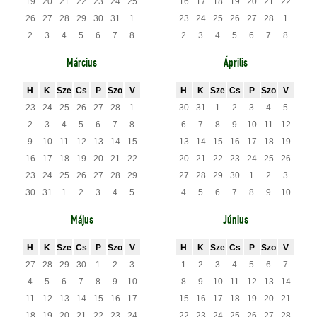
19
20
21
22
23
24
25
16
17
18
19
20
21
22
26
27
28
29
30
31
1
23
24
25
26
27
28
1
2
3
4
5
6
7
8
2
3
4
5
6
7
8
Március
Április
H
K
Sze
Cs
P
Szo
V
H
K
Sze
Cs
P
Szo
V
23
24
25
26
27
28
1
30
31
1
2
3
4
5
2
3
4
5
6
7
8
6
7
8
9
10
11
12
9
10
11
12
13
14
15
13
14
15
16
17
18
19
16
17
18
19
20
21
22
20
21
22
23
24
25
26
23
24
25
26
27
28
29
27
28
29
30
1
2
3
30
31
1
2
3
4
5
4
5
6
7
8
9
10
Május
Június
H
K
Sze
Cs
P
Szo
V
H
K
Sze
Cs
P
Szo
V
27
28
29
30
1
2
3
1
2
3
4
5
6
7
4
5
6
7
8
9
10
8
9
10
11
12
13
14
11
12
13
14
15
16
17
15
16
17
18
19
20
21
18
19
20
21
22
23
24
22
23
24
25
26
27
28