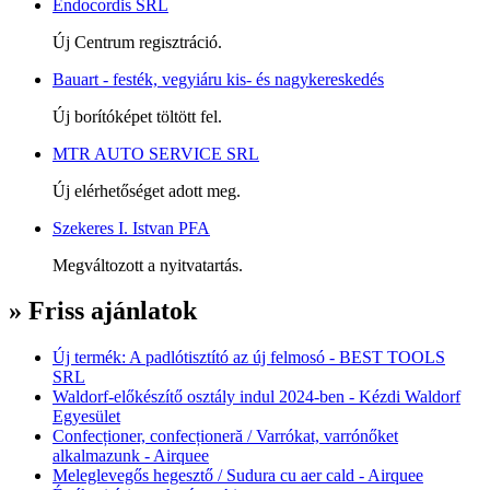
Endocordis SRL
Új Centrum regisztráció.
Bauart - festék, vegyiáru kis- és nagykereskedés
Új borítóképet töltött fel.
MTR AUTO SERVICE SRL
Új elérhetőséget adott meg.
Szekeres I. Istvan PFA
Megváltozott a nyitvatartás.
» Friss ajánlatok
Új termék: A padlótisztító az új felmosó - BEST TOOLS
SRL
Waldorf-előkészítő osztály indul 2024-ben - Kézdi Waldorf
Egyesület
Confecționer, confecționeră / Varrókat, varrónőket
alkalmazunk - Airquee
Meleglevegős hegesztő / Sudura cu aer cald - Airquee