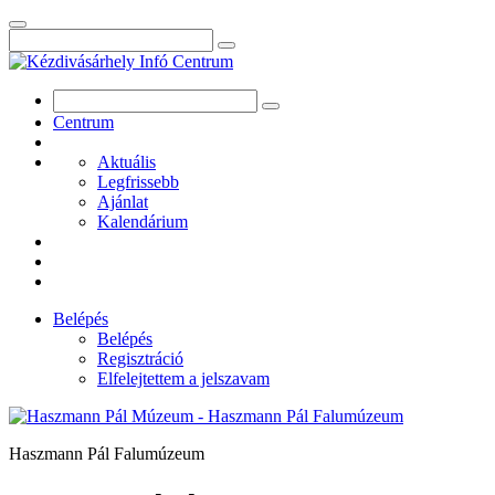
Centrum
Aktuális
Legfrissebb
Ajánlat
Kalendárium
Belépés
Belépés
Regisztráció
Elfelejtettem a jelszavam
Haszmann Pál Falumúzeum