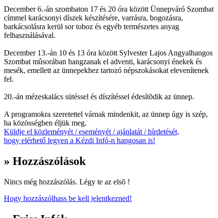
December 6.-án szombaton 17 és 20 óra között Ünnepváró Szombat
címmel karácsonyi díszek készítésére, varrásra, bogozásra,
barkácsolásra kerül sor toboz és egyéb természetes anyag
felhasználásával.
December 13.-án 10 és 13 óra között Sylvester Lajos Angyalhangos
Szombat mûsorában hangzanak el adventi, karácsonyi énekek és
mesék, emellett az ünnepekhez tartozó népszokásokat elevenítenek
fel.
20.-án mézeskalács sütéssel és díszítéssel édesítõdik az ünnep.
A programokra szeretettel várnak mindenkit, az ünnep úgy is szép,
ha közösségben éljük meg.
Küldje el közleményét / eseményét / ajánlatát / hírdetését,
hogy elérhető legyen a Kézdi Infó-n hangosan is!
» Hozzászólások
Nincs még hozzászólás. Légy te az elsõ !
Hogy hozzászólhass be kell jelentkezned!