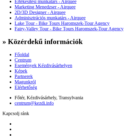
Értékesitési munkatárs - Airquee
Marketing Menedzser - Airquee
2D/3D Designer - Airquee
Adminisztrációs munkatárs - Airquee
Lake Tour - Bike Tours Haromszek-Tour Agency
Fairy-Valley Tour - Bike Tours Haromszek-Tour Agency
» Közérdekű információk
Főoldal
Centrum
Események Kézdivásárhelyen
Képek
Partnerek
Magunkról
Elérhetőség
Főtér, Kézdivásárhely, Transylvania
centrum@kezdi.info
Kapcsolj ránk