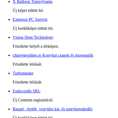
X Balloon Transylvania
Új képet töltött fel.
Expressz PC Szerviz
Új borítóképet töltött fel.
Vision Dent Technology
Frissítette helyét a térképen.
chiuveteonline.ro Konyhai csapok és mosogatók
Frissítette leírását.
Turbomaster
Frissítette leírását.
Endocordis SRL
Új Centrum regisztráció.
Bauart - festék, vegyiáru kis- és nagykereskedés
Új borítóképet töltött fel.