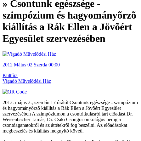
» Csontunk egészsége -
szimpózium és hagyományõrzõ
kiállítás a Rák Ellen a Jövõért
Egyesület szervezésében
2012
Május 02
Szerda
00:00
Kultúra
Vigadó Mûvelõdési Ház
2012. május 2., szerdán 17 órától Csontunk egészsége - szimpózium
és hagyományõrzõ kiállítás a Rák Ellen a Jövõért Egyesület
szervezésében A szimpóziumon a csontritkulásról tart elõadást Dr.
Weisenbacher Tamás, Dr. Csiki Csongor onkológus pedig a
csontdaganatokról és az áttétekrõl fog beszélni. Az elõadásokat
megbeszélés és kiállítás megnyitó követi.