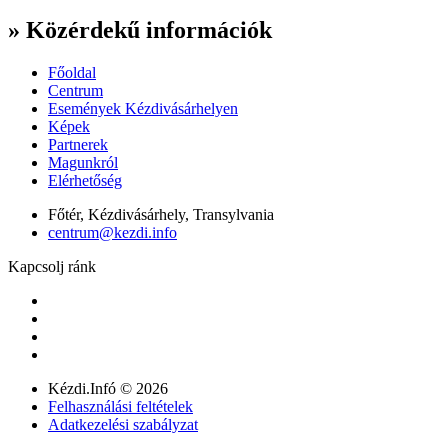
» Közérdekű információk
Főoldal
Centrum
Események Kézdivásárhelyen
Képek
Partnerek
Magunkról
Elérhetőség
Főtér, Kézdivásárhely, Transylvania
centrum@kezdi.info
Kapcsolj ránk
Kézdi.Infó © 2026
Felhasználási feltételek
Adatkezelési szabályzat