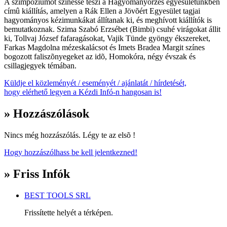
A szimpóziumot színessé teszi a Hagyományõrzés egyesületünkben
címû kiállítás, amelyen a Rák Ellen a Jövõért Egyesület tagjai
hagyományos kézimunkákat állítanak ki, és meghívott kiállítók is
bemutatkoznak. Szima Szabó Erzsébet (Bimbi) csuhé virágokat állit
ki, Tollvaj József fafaragásokat, Vajik Tünde gyöngy ékszereket,
Farkas Magdolna mézeskalácsot és Imets Bradea Margit színes
bogozott faliszõnyegeket az idõ, Homokóra, négy évszak és
csillagjegyek témában.
Küldje el közleményét / eseményét / ajánlatát / hírdetését,
hogy elérhető legyen a Kézdi Infó-n hangosan is!
» Hozzászólások
Nincs még hozzászólás. Légy te az elsõ !
Hogy hozzászólhass be kell jelentkezned!
» Friss Infók
BEST TOOLS SRL
Frissítette helyét a térképen.