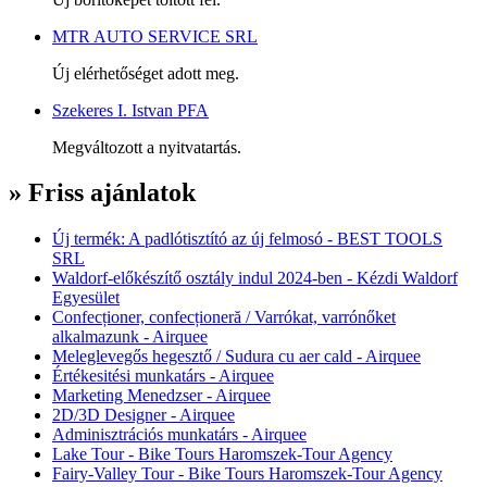
MTR AUTO SERVICE SRL
Új elérhetőséget adott meg.
Szekeres I. Istvan PFA
Megváltozott a nyitvatartás.
» Friss ajánlatok
Új termék: A padlótisztító az új felmosó - BEST TOOLS
SRL
Waldorf-előkészítő osztály indul 2024-ben - Kézdi Waldorf
Egyesület
Confecționer, confecționeră / Varrókat, varrónőket
alkalmazunk - Airquee
Meleglevegős hegesztő / Sudura cu aer cald - Airquee
Értékesitési munkatárs - Airquee
Marketing Menedzser - Airquee
2D/3D Designer - Airquee
Adminisztrációs munkatárs - Airquee
Lake Tour - Bike Tours Haromszek-Tour Agency
Fairy-Valley Tour - Bike Tours Haromszek-Tour Agency