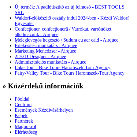
Új termék: A padlótisztító az új felmosó - BEST TOOLS
SRL
Waldorf-előkészítő osztály indul 2024-ben - Kézdi Waldorf
Egyesület
Confecționer, confecționeră / Varrókat, varrónőket
alkalmazunk - Airquee
Meleglevegős hegesztő / Sudura cu aer cald - Airquee
Értékesitési munkatárs - Airquee
Marketing Menedzser - Airquee
2D/3D Designer - Airquee
Adminisztrációs munkatárs - Airquee
Lake Tour - Bike Tours Haromszek-Tour Agency
Fairy-Valley Tour - Bike Tours Haromszek-Tour Agency
» Közérdekű információk
Főoldal
Centrum
Események Kézdivásárhelyen
Képek
Partnerek
Magunkról
Elérhetőség