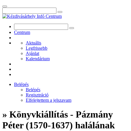
Centrum
Aktuális
Legfrissebb
Ajánlat
Kalendárium
Belépés
Belépés
Regisztráció
Elfelejtettem a jelszavam
» Könyvkiállítás - Pázmány
Péter (1570-1637) halálának