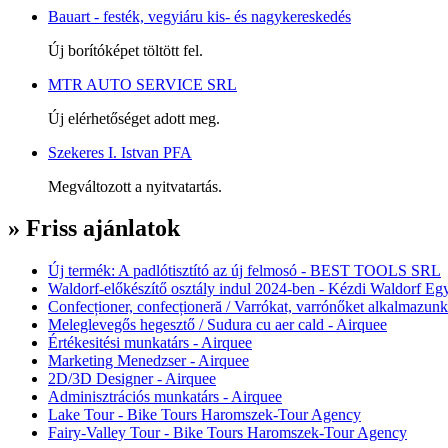
Bauart - festék, vegyiáru kis- és nagykereskedés
Új borítóképet töltött fel.
MTR AUTO SERVICE SRL
Új elérhetőséget adott meg.
Szekeres I. Istvan PFA
Megváltozott a nyitvatartás.
» Friss ajánlatok
Új termék: A padlótisztító az új felmosó - BEST TOOLS SRL
Waldorf-előkészítő osztály indul 2024-ben - Kézdi Waldorf Egy
Confecționer, confecționeră / Varrókat, varrónőket alkalmazunk
Meleglevegős hegesztő / Sudura cu aer cald - Airquee
Értékesitési munkatárs - Airquee
Marketing Menedzser - Airquee
2D/3D Designer - Airquee
Adminisztrációs munkatárs - Airquee
Lake Tour - Bike Tours Haromszek-Tour Agency
Fairy-Valley Tour - Bike Tours Haromszek-Tour Agency