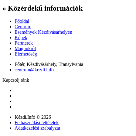
» Közérdekű információk
Főoldal
Centrum
Események Kézdivásárhelyen
Képek
Partnerek
Magunkról
Elérhetőség
Főtér, Kézdivásárhely, Transylvania
centrum@kezdi.info
Kapcsolj ránk
Kézdi.Infó © 2026
Felhasználási feltételek
Adatkezelési szabályzat