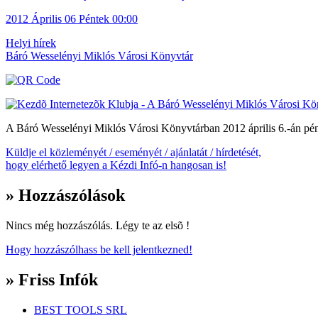
2012
Április 06
Péntek
00:00
Helyi hírek
Báró Wesselényi Miklós Városi Könyvtár
A Báró Wesselényi Miklós Városi Könyvtárban 2012 április 6.-án pént
Küldje el közleményét / eseményét / ajánlatát / hírdetését,
hogy elérhető legyen a Kézdi Infó-n hangosan is!
» Hozzászólások
Nincs még hozzászólás. Légy te az elsõ !
Hogy hozzászólhass be kell jelentkezned!
» Friss Infók
BEST TOOLS SRL