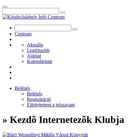
Centrum
Aktuális
Legfrissebb
Ajánlat
Kalendárium
Belépés
Belépés
Regisztráció
Elfelejtettem a jelszavam
» Kezdõ Internetezõk Klubja