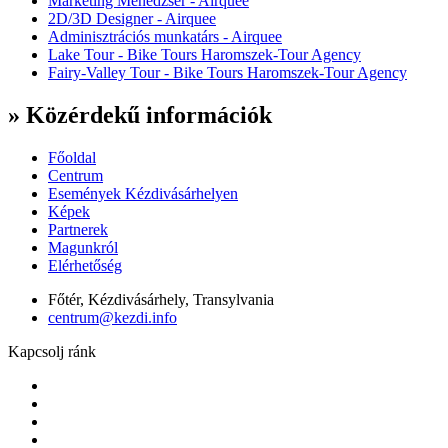
Marketing Menedzser - Airquee
2D/3D Designer - Airquee
Adminisztrációs munkatárs - Airquee
Lake Tour - Bike Tours Haromszek-Tour Agency
Fairy-Valley Tour - Bike Tours Haromszek-Tour Agency
» Közérdekű információk
Főoldal
Centrum
Események Kézdivásárhelyen
Képek
Partnerek
Magunkról
Elérhetőség
Főtér, Kézdivásárhely, Transylvania
centrum@kezdi.info
Kapcsolj ránk