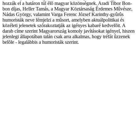
hozzák el a határon túl élõ magyar közönségnek. Aradi Tibor Bon-
bon díjas, Heller Tamás, a Magyar Köztársaság Érdemes Mûvésze,
Nádas György, valamint Varga Ferenc József Karinthy-gyûrûs
humoristák neve fémjelzi a mûsort, amelyben aktuálpolitikai és
közéleti jelenetek szórakoztatják az igényes kabaré kedvelõit. A
darab címe szerint Magyarország komoly javításokat igényel, hiszen
jelenlegi állapotában talán csak arra alkalmas, hogy tréfát ûzzenek
belõle - legalábbis a humoristák szerint.