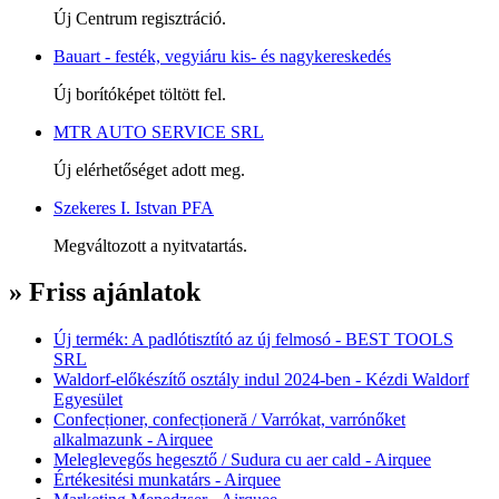
Új Centrum regisztráció.
Bauart - festék, vegyiáru kis- és nagykereskedés
Új borítóképet töltött fel.
MTR AUTO SERVICE SRL
Új elérhetőséget adott meg.
Szekeres I. Istvan PFA
Megváltozott a nyitvatartás.
» Friss ajánlatok
Új termék: A padlótisztító az új felmosó - BEST TOOLS
SRL
Waldorf-előkészítő osztály indul 2024-ben - Kézdi Waldorf
Egyesület
Confecționer, confecționeră / Varrókat, varrónőket
alkalmazunk - Airquee
Meleglevegős hegesztő / Sudura cu aer cald - Airquee
Értékesitési munkatárs - Airquee