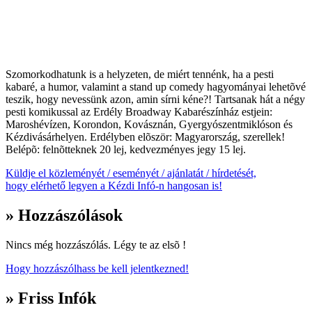
Szomorkodhatunk is a helyzeten, de miért tennénk, ha a pesti
kabaré, a humor, valamint a stand up comedy hagyományai lehetõvé
teszik, hogy nevessünk azon, amin sírni kéne?! Tartsanak hát a négy
pesti komikussal az Erdély Broadway Kabarészínház estjein:
Maroshévízen, Korondon, Kovásznán, Gyergyószentmiklóson és
Kézdivásárhelyen. Erdélyben elõször: Magyarország, szerellek!
Belépõ: felnõtteknek 20 lej, kedvezményes jegy 15 lej.
Küldje el közleményét / eseményét / ajánlatát / hírdetését,
hogy elérhető legyen a Kézdi Infó-n hangosan is!
» Hozzászólások
Nincs még hozzászólás. Légy te az elsõ !
Hogy hozzászólhass be kell jelentkezned!
» Friss Infók