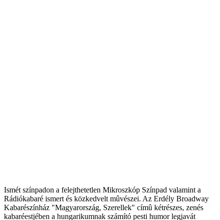
Ismét színpadon a felejthetetlen Mikroszkóp Színpad valamint a
Rádiókabaré ismert és közkedvelt mûvészei. Az Erdély Broadway
Kabarészínház "Magyarország, Szerellek" címû kétrészes, zenés
kabaréestjében a hungarikumnak számító pesti humor legjavát