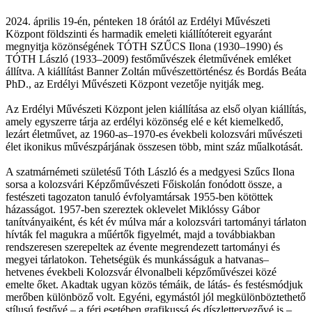
2024. április 19-én, pénteken 18 órától az Erdélyi Művészeti
Központ földszinti és harmadik emeleti kiállítótereit egyaránt
megnyitja közönségének TÓTH SZŰCS Ilona (1930–1990) és
TÓTH László (1933–2009) festőművészek életművének emléket
állítva. A kiállítást Banner Zoltán művészettörténész és Bordás Beáta
PhD., az Erdélyi Művészeti Központ vezetője nyitják meg.
Az Erdélyi Művészeti Központ jelen kiállítása az első olyan kiállítás,
amely egyszerre tárja az erdélyi közönség elé e két kiemelkedő,
lezárt életművet, az 1960-as–1970-es évekbeli kolozsvári művészeti
élet ikonikus művészpárjának összesen több, mint száz műalkotását.
A szatmárnémeti születésű Tóth László és a medgyesi Szűcs Ilona
sorsa a kolozsvári Képzőművészeti Főiskolán fonódott össze, a
festészeti tagozaton tanuló évfolyamtársak 1955-ben kötöttek
házasságot. 1957-ben szereztek oklevelet Miklóssy Gábor
tanítványaiként, és két év múlva már a kolozsvári tartományi tárlaton
hívták fel magukra a műértők figyelmét, majd a továbbiakban
rendszeresen szerepeltek az évente megrendezett tartományi és
megyei tárlatokon. Tehetségük és munkásságuk a hatvanas–
hetvenes évekbeli Kolozsvár élvonalbeli képzőművészei közé
emelte őket. Akadtak ugyan közös témáik, de látás- és festésmódjuk
merőben különböző volt. Egyéni, egymástól jól megkülönböztethető
stílusú festővé – a férj esetében grafikussá és díszlettervezővé is –