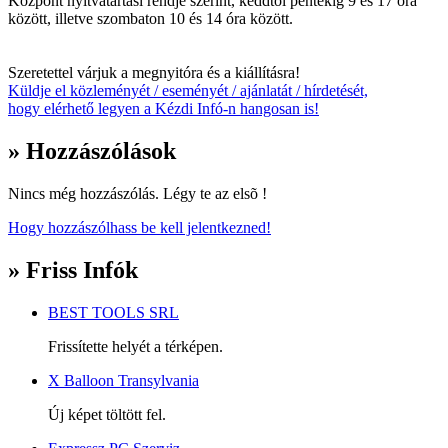
Központ nyitvatartási rendje szerint, keddtől péntekig 9 és 17 óra
között, illetve szombaton 10 és 14 óra között.
Szeretettel várjuk a megnyitóra és a kiállításra!
Küldje el közleményét / eseményét / ajánlatát / hírdetését,
hogy elérhető legyen a Kézdi Infó-n hangosan is!
» Hozzászólások
Nincs még hozzászólás. Légy te az elsõ !
Hogy hozzászólhass be kell jelentkezned!
» Friss Infók
BEST TOOLS SRL
Frissítette helyét a térképen.
X Balloon Transylvania
Új képet töltött fel.