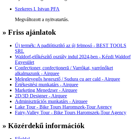
Szekeres I. Istvan PFA
Megváltozott a nyitvatartás.
» Friss ajánlatok
Új termék: A padlótisztító az új felmosó - BEST TOOLS
SRL
Waldorf-előkészítő osztály indul 2024-ben - Kézdi Waldorf
Egyesület
Confecționer, confecționeră / Varrókat, varrónőket
alkalmazunk - Airquee
Meleglevegős hegesztő / Sudura cu aer cald - Airquee
Értékesitési munkatárs - Airquee
Marketing Menedzser - Airquee
2D/3D Designer - Airquee
Adminisztrációs munkatárs - Airquee
Lake Tour - Bike Tours Haromszek-Tour Agency
Fairy-Valley Tour - Bike Tours Haromszek-Tour Agency
» Közérdekű információk
Főoldal