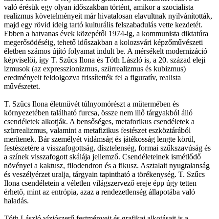
való érésük egy olyan időszakban történt, amikor a szocialista
realizmus követelményeit már hivatalosan elavultnak nyilvánították,
majd egy rövid ideig tartó kulturális felszabadulás vette kezdetét.
Ebben a hatvanas évek közepétől 1974-ig, a kommunista diktatúra
megerősödéséig, tehető időszakban a kolozsvári képzőművészeti
életben számos újító folyamat indult be. A mérsékelt modernizáció
képviselői, így T. Szűcs Ilona és Tóth László is, a 20. század eleji
izmusok (az expresszionizmus, szürrealizmus és kubizmus)
eredményeit feldolgozva frissítették fel a figuratív, realista
művészetet.
T. Szűcs Ilona életművét túlnyomórészt a műtermében és
környezetében található furcsa, össze nem illő tárgyakból álló
csendéletek alkotják. A bensőséges, metaforikus csendéletek a
szürrealizmus, valamint a metafizikus festészet eszköztárából
merítenek. Bár személyét vidámság és játékosság lengte körül,
festészetére a visszafogottság, dísztelenség, formai szűkszavúság és
a színek visszafogott skálája jellemző. Csendéleteinek ismétlődő
növényei a kaktusz, filodendron és a fikusz. Asztalait nyugtalanság
és veszélyérzet uralja, tárgyain tapintható a törékenység. T. Szűcs
Ilona csendéletein a véletlen világszervező ereje épp úgy tetten
érhető, mint az entrópia, azaz a rendezetlenség állapotába való
haladás.
Tóth László víziószerű festményeit és grafikai alkotásait is a