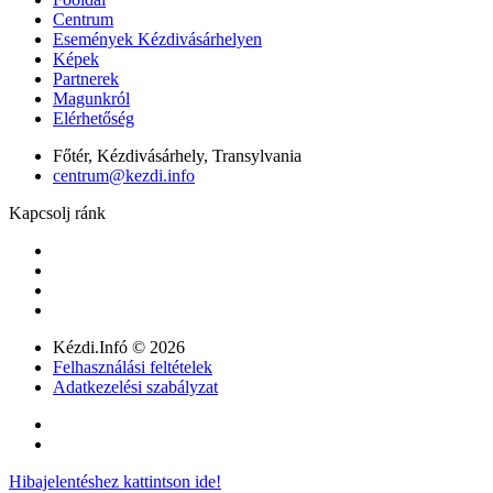
Centrum
Események Kézdivásárhelyen
Képek
Partnerek
Magunkról
Elérhetőség
Főtér, Kézdivásárhely, Transylvania
centrum@kezdi.info
Kapcsolj ránk
Kézdi.Infó © 2026
Felhasználási feltételek
Adatkezelési szabályzat
Hibajelentéshez kattintson ide!