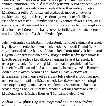
szürrealizmushoz közelálló látásmód jellemzi. A kollázstechnika és
az új anyagok használata révén újítást hozott az erdélyi magyar
képzőművészetbe. A kolozsvári életképek mellett a hetvenes
években az anyja, a felesége és önmaga voltak témái, illetve
csendéleteket festett. Életművének egyik fontos részei a Tárgyalás
sorozata, annak önmagukból kiforduló, cafatokra hulló szereplőivel,
de a budapesti öregotthonban vegyes technikával alkotott, az emberi
test bomlását és elmúlását ábrázoló képei is.
Jelen kétszintes kiállításban igyekeztünk mindkét életművet a lehető
legteljesebb merítésben bemutatni, azok szakaszait láttatni és az
egyes korszakokhoz kapcsolódóan a két alkotó főműveit bemutatni.
Ugyanakkor arra is törekedtünk, hogy a művészházaspár alkotásai
közötti párbeszédet a két alkotó egymásra hatását keressük. E
retrospektív tárlat és az eddigi kiállítási katalógusaink szokásos
kereteit felvállaltan túllépő album, amely három szerző – Banner
Zoltán, dr. Kovács Ádám és dr. Bordás Beáta – előszavát
tartalmazza, a festményeket és archív felvételeket a főbb műfajok
mentén csoportosítja, miközben azok keletkezésének kronológiai
sorrendjét is figyelembe veszi, reményeink szerint méltóképpen
örökíti meg és helyezi újra napirendre a két meghatározó erdélyi
képzőművész, T. Szűcs Ilona és Tóth László életművét.
A tárlat 2024. július 6-ig lesz látogatható az Erdélyi Művészeti