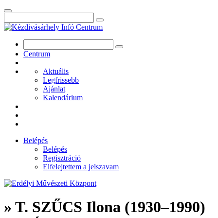
Centrum
Aktuális
Legfrissebb
Ajánlat
Kalendárium
Belépés
Belépés
Regisztráció
Elfelejtettem a jelszavam
» T. SZŰCS Ilona (1930–1990)