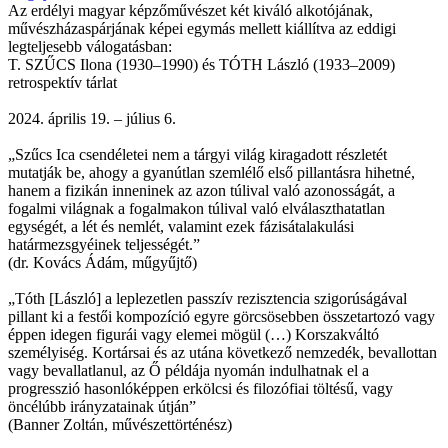
Az erdélyi magyar képzőművészet két kiváló alkotójának,
művészházaspárjának képei egymás mellett kiállítva az eddigi
legteljesebb válogatásban:
T. SZŰCS Ilona (1930–1990) és TÓTH László (1933–2009)
retrospektív tárlat
2024. április 19. – július 6.
„Szűcs Ica csendéletei nem a tárgyi világ kiragadott részletét
mutatják be, ahogy a gyanútlan szemlélő első pillantásra hihetné,
hanem a fizikán inneninek az azon túlival való azonosságát, a
fogalmi világnak a fogalmakon túlival való elválaszthatatlan
egységét, a lét és nemlét, valamint ezek fázisátalakulási
határmezsgyéinek teljességét.”
(dr. Kovács Ádám, műgyűjtő)
„Tóth [László] a leplezetlen passzív rezisztencia szigorúságával
pillant ki a festői kompozíció egyre görcsösebben összetartozó vagy
éppen idegen figurái vagy elemei mögül (…) Korszakváltó
személyiség. Kortársai és az utána következő nemzedék, bevallottan
vagy bevallatlanul, az Ő példája nyomán indulhatnak el a
progresszió hasonlóképpen erkölcsi és filozófiai töltésű, vagy
öncélúbb irányzatainak útján”
(Banner Zoltán, művészettörténész)