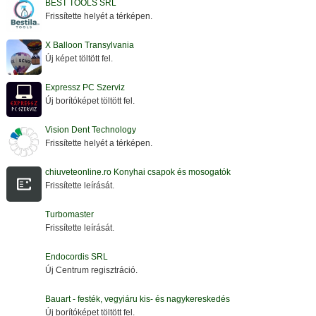
BEST TOOLS SRL
Frissítette helyét a térképen.
X Balloon Transylvania
Új képet töltött fel.
Expressz PC Szerviz
Új borítóképet töltött fel.
Vision Dent Technology
Frissítette helyét a térképen.
chiuveteonline.ro Konyhai csapok és mosogatók
Frissítette leírását.
Turbomaster
Frissítette leírását.
Endocordis SRL
Új Centrum regisztráció.
Bauart - festék, vegyiáru kis- és nagykereskedés
Új borítóképet töltött fel.