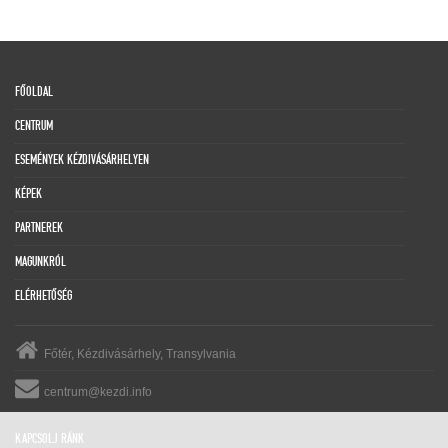
FŐOLDAL
CENTRUM
ESEMÉNYEK KÉZDIVÁSÁRHELYEN
KÉPEK
PARTNEREK
MAGUNKRÓL
ELÉRHETŐSÉG
Főtér, Kézdivásárhely, Transylvania
centrum@kezdi.info
KAPCSOLJ RÁNK