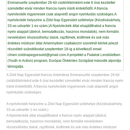
A Zöld Nap Egyesület francia önkéntese Emmanuelle szeptember 26-tól
csütörtökönként este 6 órai kezdettel szeretettel elvár minden francia nyelv
iránti érdeklõdõt. A francia nyelvleckék ingyenesek csak alapvetõ angol
nyelvtudás szükséges.
A nyelvleckék helyszíne a Zöld Nap Egyesület székhelye (Kézdivásárhely,
33-as udvartér 1-es szám.)
A Nyelvleckék által elsajátíthatod a francia nyelv alapjait (ábécé,
bemutatkozás, hasznos mondatok), nem formális nevelésben
részesülhetsz dalok, rajzfilmek, kisfilmek és sok más érdekes módszer