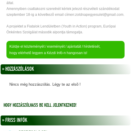
által.
Amennyiben csatlakozni szeretnél kérlek jelezd részvételi szándékodat
szeptember 18-ig a következõ email címen:zoldnapegyesulet@gmail.com.
A projektet a Fiatalok Lendületben (Youth in Action) program, Európai
Önkéntes Szolgálat második alpontja támogatja.
Küldje el közleményét / eseményét / ajánlatát / hírdetését,
hogy elérhető legyen a Kézdi Infó-n hangosan is!
» HOZZÁSZÓLÁSOK
Nincs még hozzászólás. Légy te az elsõ !
HOGY HOZZÁSZÓLHASS BE KELL JELENTKEZNED!
» FRISS INFÓK