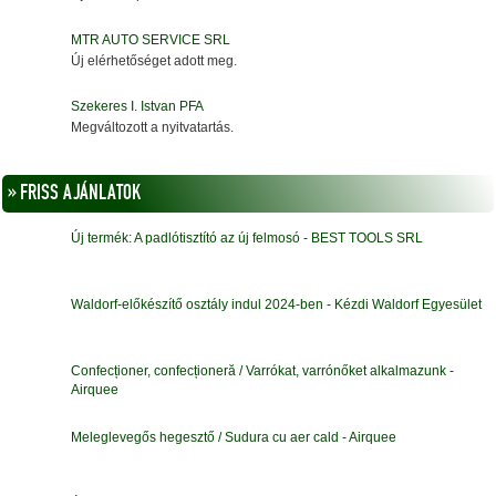
MTR AUTO SERVICE SRL
Új elérhetőséget adott meg.
Szekeres I. Istvan PFA
Megváltozott a nyitvatartás.
» FRISS AJÁNLATOK
Új termék: A padlótisztító az új felmosó - BEST TOOLS SRL
Waldorf-előkészítő osztály indul 2024-ben - Kézdi Waldorf Egyesület
Confecționer, confecționeră / Varrókat, varrónőket alkalmazunk -
Airquee
Meleglevegős hegesztő / Sudura cu aer cald - Airquee