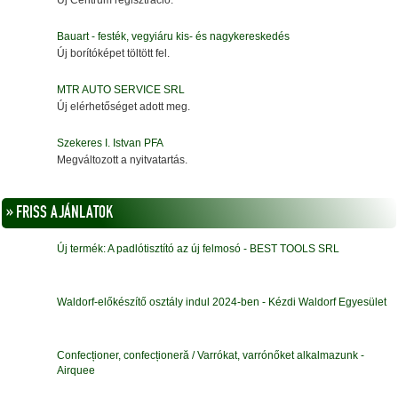
Új Centrum regisztráció.
Bauart - festék, vegyiáru kis- és nagykereskedés
Új borítóképet töltött fel.
MTR AUTO SERVICE SRL
Új elérhetőséget adott meg.
Szekeres I. Istvan PFA
Megváltozott a nyitvatartás.
» FRISS AJÁNLATOK
Új termék: A padlótisztító az új felmosó - BEST TOOLS SRL
Waldorf-előkészítő osztály indul 2024-ben - Kézdi Waldorf Egyesület
Confecționer, confecționeră / Varrókat, varrónőket alkalmazunk -
Airquee