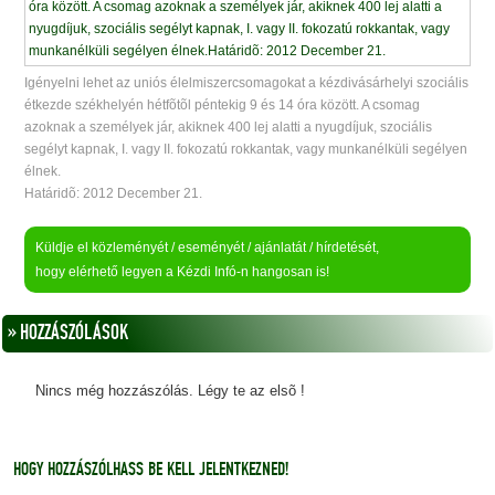
Igényelni lehet az uniós élelmiszercsomagokat a kézdivásárhelyi szociális
étkezde székhelyén hétfõtõl péntekig 9 és 14 óra között. A csomag
azoknak a személyek jár, akiknek 400 lej alatti a nyugdíjuk, szociális
segélyt kapnak, I. vagy II. fokozatú rokkantak, vagy munkanélküli segélyen
élnek.
Határidõ: 2012 December 21.
Küldje el közleményét / eseményét / ajánlatát / hírdetését,
hogy elérhető legyen a Kézdi Infó-n hangosan is!
» HOZZÁSZÓLÁSOK
Nincs még hozzászólás. Légy te az elsõ !
HOGY HOZZÁSZÓLHASS BE KELL JELENTKEZNED!