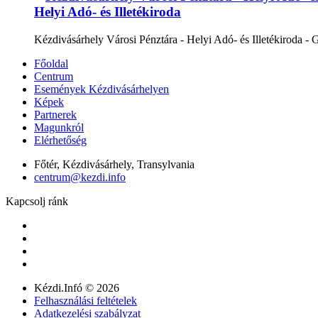
Helyi Adó- és Illetékiroda
Kézdivásárhely Városi Pénztára - Helyi Adó- és Illetékiroda - 
Főoldal
Centrum
Események Kézdivásárhelyen
Képek
Partnerek
Magunkról
Elérhetőség
Főtér, Kézdivásárhely, Transylvania
centrum@kezdi.info
Kapcsolj ránk
Kézdi.Infó © 2026
Felhasználási feltételek
Adatkezelési szabályzat