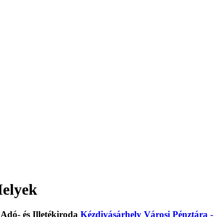
Helyek
Kézdivásárhely Városi Pénztára -