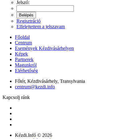
Jelszó:
Regisztráció
Elfelejtettem a jelszavam
Főoldal
Centrum
Események Kézdivásárhelyen
Képek
Partnerek
Magunkról
Elérhetőség
Főtér, Kézdivásárhely, Transylvania
centrum@kezdi.info
Kapcsolj ránk
Kézdi.Infó © 2026