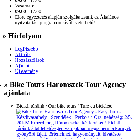
09:00 - 17:00
Vasárnap:
09:00 - 17:00
Előre egyeztetés alapján szolgáltatásunk az Általános
nyitvatartási programon kívűl is elérhető!
» Hírfolyam
Legfrissebb
Aktuális
Hozzászólások
Ajánlat
Új esemény
» Bike Tours Haromszek-Tour Agency
ajánlata
Bicikli túráink / Our bike tours / Ture cu biciclete