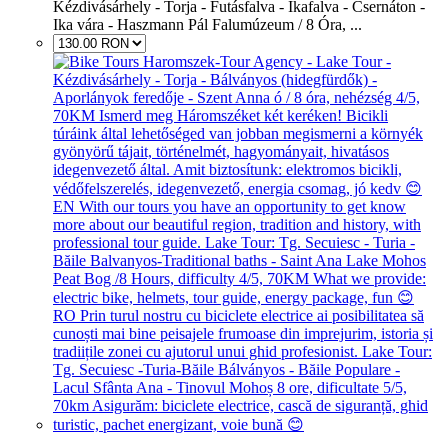
Kézdivásárhely - Torja - Futásfalva - Ikafalva - Csernáton -
Ika vára - Haszmann Pál Falumúzeum / 8 Óra, ...