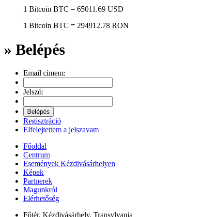
1 Bitcoin
BTC
= 65011.69 USD
1 Bitcoin
BTC
= 294912.78 RON
» Belépés
Email címem:
Jelszó:
Regisztráció
Elfelejtettem a jelszavam
Főoldal
Centrum
Események Kézdivásárhelyen
Képek
Partnerek
Magunkról
Elérhetőség
Főtér, Kézdivásárhely, Transylvania