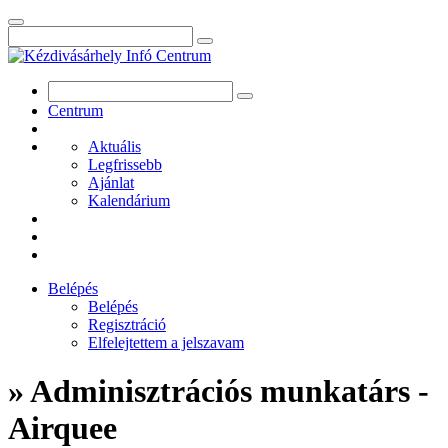
Centrum
Aktuális
Legfrissebb
Ajánlat
Kalendárium
Belépés
Belépés
Regisztráció
Elfelejtettem a jelszavam
» Adminisztrációs munkatárs -
Airquee