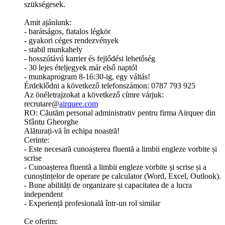
szükségesek.
Amit ajánlunk:
- barátságos, fiatalos légkör
- gyakori céges rendezvények
- stabil munkahely
- hosszútávú karrier és fejlődési lehetőség
- 30 lejes ételjegyek már első naptól
- munkaprogram 8-16:30-ig, egy váltás!
Érdeklődni a következő telefonszámon: 0787 793 925
Az önéletrajzokat a következő címre várjuk:
recrutare@
airquee.com
RO: Căutăm personal administrativ pentru firma Airquee din
Sfântu Gheorghe
Alăturați-vă în echipa noastră!
Cerinte:
- Este necesară cunoașterea fluentă a limbii engleze vorbite și
scrise
- Cunoașterea fluentă a limbii engleze vorbite și scrise și a
cunoștințelor de operare pe calculator (Word, Excel, Outlook).
- Bune abilități de organizare și capacitatea de a lucra
independent
- Experiență profesională într-un rol similar
Ce oferim: