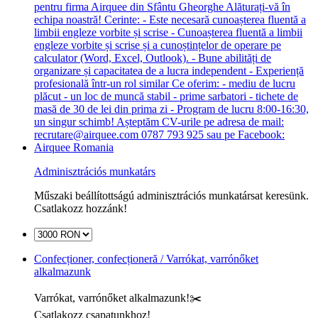
Adminisztrációs munkatárs
Műszaki beállítottságú adminisztrációs munkatársat keresünk.
Csatlakozz hozzánk!
Confecționer, confecționeră / Varrókat, varrónőket
alkalmazunk
Varrókat, varrónőket alkalmazunk!✂️
Csatlakozz csapatunkhoz!