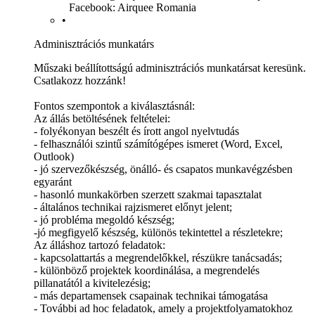
•
Adminisztrációs munkatárs
Műszaki beállítottságú adminisztrációs munkatársat keresünk.
Csatlakozz hozzánk!
Fontos szempontok a kiválasztásnál:
Az állás betöltésének feltételei:
- folyékonyan beszélt és írott angol nyelvtudás
- felhasználói szintű számítógépes ismeret (Word, Excel,
Outlook)
- jó szervezőkészség, önálló- és csapatos munkavégzésben
egyaránt
- hasonló munkakörben szerzett szakmai tapasztalat
- általános technikai rajzismeret előnyt jelent;
- jó probléma megoldó készség;
-jó megfigyelő készség, különös tekintettel a részletekre;
Az álláshoz tartozó feladatok:
- kapcsolattartás a megrendelőkkel, részükre tanácsadás;
- különböző projektek koordinálása, a megrendelés
pillanatától a kivitelezésig;
- más departamensek csapainak technikai támogatása
- További ad hoc feladatok, amely a projektfolyamatokhoz