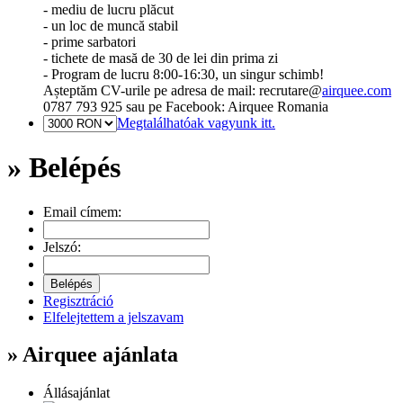
- mediu de lucru plăcut
- un loc de muncă stabil
- prime sarbatori
- tichete de masă de 30 de lei din prima zi
- Program de lucru 8:00-16:30, un singur schimb!
Așteptăm CV-urile pe adresa de mail: recrutare@
airquee.com
0787 793 925 sau pe Facebook: Airquee Romania
Megtalálhatóak vagyunk itt.
» Belépés
Email címem:
Jelszó:
Regisztráció
Elfelejtettem a jelszavam
» Airquee ajánlata
Állásajánlat