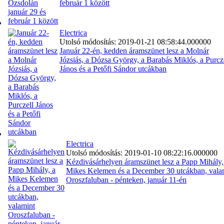
február 1 között
Electrica
Utolsó módosítás: 2019-01-21 08:58:44.000000
Január 22-én, kedden áramszünet lesz a Molnár
Józsiás, a Dózsa György, a Barabás Miklós, a Purcz
János és a Petőfi Sándor utcákban
Electrica
Utolsó módosítás: 2019-01-10 08:22:16.000000
Kézdivásárhelyen áramszünet lesz a Papp Mihály,
Mikes Kelemen és a December 30 utcákban, vala
Oroszfaluban - pénteken, január 11-én