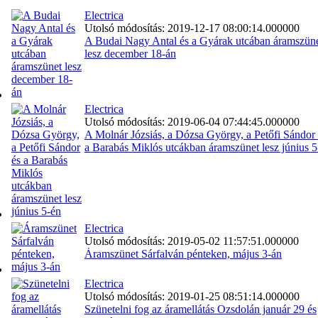
Electrica
Utolsó módosítás: 2019-12-17 08:00:14.000000
A Budai Nagy Antal és a Gyárak utcában áramszün
lesz december 18-án
Electrica
Utolsó módosítás: 2019-06-04 07:44:45.000000
A Molnár Józsiás, a Dózsa György, a Petőfi Sándor 
a Barabás Miklós utcákban áramszünet lesz június 5
Electrica
Utolsó módosítás: 2019-05-02 11:57:51.000000
Áramszünet Sárfalván pénteken, május 3-án
Electrica
Utolsó módosítás: 2019-01-25 08:51:14.000000
Szünetelni fog az áramellátás Ozsdolán január 29 és