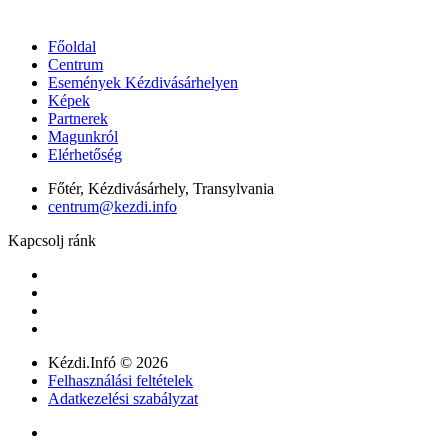
Főoldal
Centrum
Események Kézdivásárhelyen
Képek
Partnerek
Magunkról
Elérhetőség
Főtér, Kézdivásárhely, Transylvania
centrum@kezdi.info
Kapcsolj ránk
Kézdi.Infó © 2026
Felhasználási feltételek
Adatkezelési szabályzat