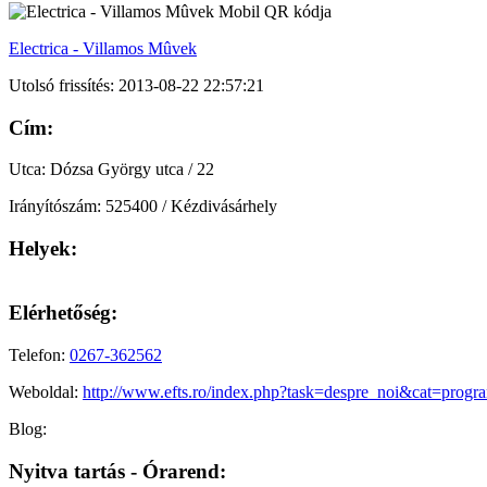
Electrica - Villamos Mûvek
Utolsó frissítés: 2013-08-22 22:57:21
Cím:
Utca: Dózsa György utca / 22
Irányítószám: 525400 / Kézdivásárhely
Helyek:
Elérhetőség:
Telefon:
0267-362562
Weboldal:
http://www.efts.ro/index.php?task=despre_noi&cat=progra
Blog:
Nyitva tartás - Órarend: