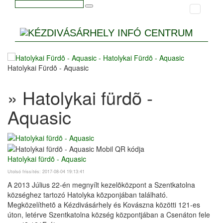
Hatolykai Fürdõ - Aquasic
» Hatolykai fürdõ -
Aquasic
Hatolykai fürdõ - Aquasic
Utolsó frissítés: 2017-08-04 19:13:41
A 2013 Július 22-én megnyílt kezelõközpont a Szentkatolna
községhez tartozó Hatolyka kõzponjában található.
Megközelíthetõ a Kézdivásárhely és Kovászna közötti 121-es
úton, letérve Szentkatolna község központjában a Csenáton fele