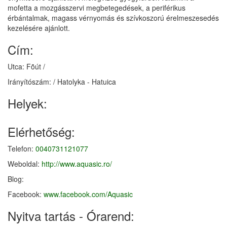
mofetta a mozgásszervi megbetegedések, a periférikus
érbántalmak, magass vérnyomás és szívkoszorú érelmeszesedés
kezelésére ajánlott.
Cím:
Utca: Fõút /
Irányítószám: / Hatolyka - Hatuica
Helyek:
Keyboard shortcuts
Image may be subject to copyright
Terms
Elérhetőség:
Telefon:
0040731121077
Weboldal:
http://www.aquasic.ro/
Blog:
Facebook:
www.facebook.com/Aquasic
Nyitva tartás - Órarend: