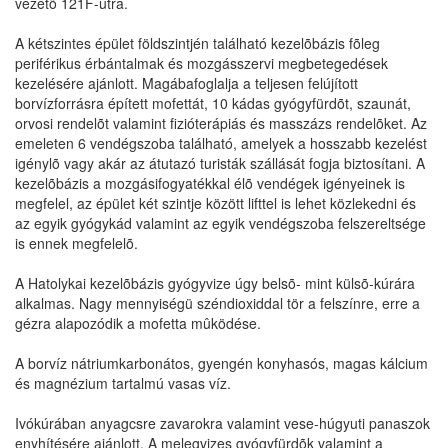
vezetõ 121F-útra.
A kétszintes épület földszintjén található kezelõbázis fõleg
periférikus érbántalmak és mozgásszervi megbetegedések
kezelésére ajánlott. Magábafoglalja a teljesen felújított
borvízforrásra épített mofettát, 10 kádas gyógyfürdõt, szaunát,
orvosi rendelõt valamint fizióterápiás és masszázs rendelõket. Az
emeleten 6 vendégszoba található, amelyek a hosszabb kezelést
igénylõ vagy akár az átutazó turisták szállását fogja biztosítani. A
kezelõbázis a mozgásifogyatékkal élõ vendégek igényeinek is
megfelel, az épület két szintje között lifttel is lehet közlekedni és
az egyik gyógykád valamint az egyik vendégszoba felszereltsége
is ennek megfelelõ.
A Hatolykai kezelõbázis gyógyvize úgy belsõ- mint külsõ-kúrára
alkalmas. Nagy mennyiségü széndioxiddal tör a felszínre, erre a
gézra alapozódik a mofetta mûködése.
A borvíz nátriumkarbonátos, gyengén konyhasós, magas kálcium
és magnézium tartalmú vasas víz.
Ivókúrában anyagcsre zavarokra valamint vese-húgyuti panaszok
enyhítésére ajánlott. A melegvizes gyógyfürdõk valamint a