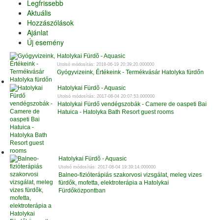
Legfrissebb
Aktuális
Hozzászólások
Ajánlat
Új esemény
Hatolykai Fürdõ - Aquasic
Utolsó módosítás: 2018-06-19 20:39:20.000000
Gyógyvizeink, Értékeink - Termékvásár Hatolyka fürdőn
Hatolykai Fürdõ - Aquasic
Utolsó módosítás: 2017-08-04 20:07:53.000000
Hatolykai Fürdő vendégszobák - Camere de oaspeti Bai
Hatuica - Hatolyka Bath Resort guest rooms
Hatolykai Fürdõ - Aquasic
Utolsó módosítás: 2017-08-04 19:39:14.000000
Balneo-fizióterápiás szakorvosi vizsgálat, meleg vizes
fürdők, mofetta, elektroterápia a Hatolykai
Fürdőközpontban