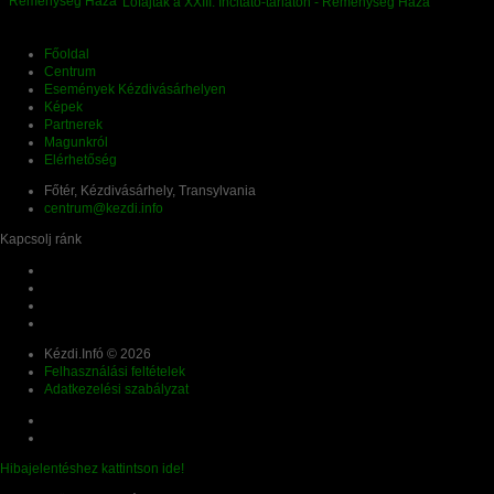
Lófajták a XXIII. Incitato-tárlaton - Reménység Háza
Főoldal
Centrum
Események Kézdivásárhelyen
Képek
Partnerek
Magunkról
Elérhetőség
Főtér, Kézdivásárhely, Transylvania
centrum@kezdi.info
Kapcsolj ránk
Kézdi.Infó © 2026
Felhasználási feltételek
Adatkezelési szabályzat
Hibajelentéshez kattintson ide!