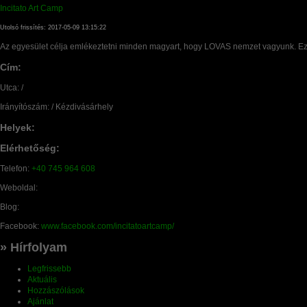
Incitato Art Camp
Utolsó frissítés: 2017-05-09 13:15:22
Az egyesület célja emlékeztetni minden magyart, hogy LOVAS nemzet vagyunk. Ezt
Cím:
Utca: /
Irányítószám: / Kézdivásárhely
Helyek:
Elérhetőség:
Telefon:
+40 745 964 608
Weboldal:
Blog:
Facebook:
www.facebook.com/incitatoartcamp/
» Hírfolyam
Legfrissebb
Aktuális
Hozzászólások
Ajánlat