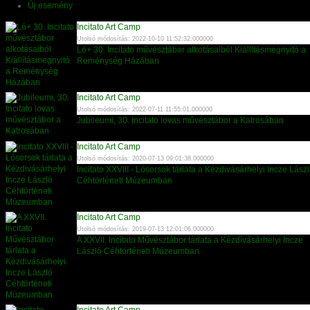
Új esemény
Incitato Art Camp
Utolsó módosítás: 2022-10-10 11:52:32.000000
Ló+ 30. Incitato művésztábor alkotásaiból Kiállításmegnyitó a
Reménység Házában
Incitato Art Camp
Utolsó módosítás: 2022-07-11 11:55:01.000000
Jubileumi, 30. Incitato lovas művésztábor a Katrosában
Incitato Art Camp
Utolsó módosítás: 2020-07-13 09:01:38.000000
Incitato XXVIII - Lósorsok tárlata a Kézdivásárhelyi Incze Lász
Céhtörténeti Múzeumban
Incitato Art Camp
Utolsó módosítás: 2019-07-13 12:01:06.000000
A XXVII. Incitato Művésztábor tárlata a Kézdivásárhelyi Incze
László Céhtörténeti Múzeumban