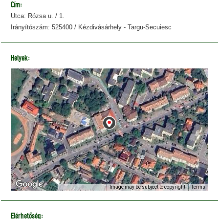
Cím:
Utca: Rózsa u. / 1.
Irányítószám: 525400 / Kézdivásárhely - Targu-Secuiesc
Helyek:
Image may be subject to copyright
Terms
Keyboard shortcuts
Elérhetőség: