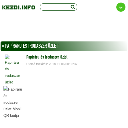
» PAPÍRÁRU ÉS IRODASZER ÜZLET
Papíráru és irodaszer üzlet
Utolsó frissítés: 2018-11-06 00:32:37