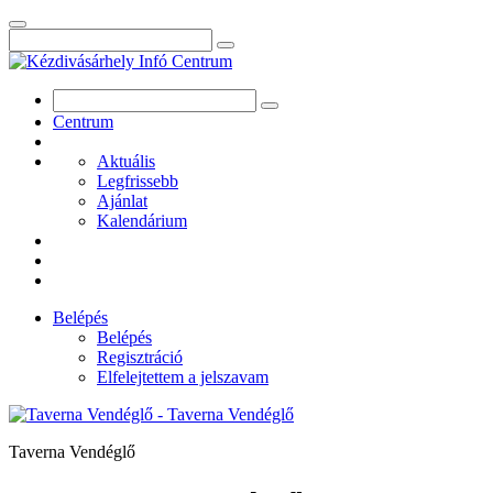
Centrum
Aktuális
Legfrissebb
Ajánlat
Kalendárium
Belépés
Belépés
Regisztráció
Elfelejtettem a jelszavam
Taverna Vendéglő