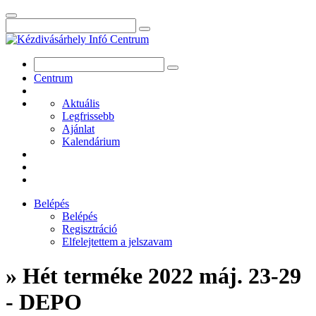
Centrum
Aktuális
Legfrissebb
Ajánlat
Kalendárium
Belépés
Belépés
Regisztráció
Elfelejtettem a jelszavam
» Hét terméke 2022 máj. 23-29
- DEPO