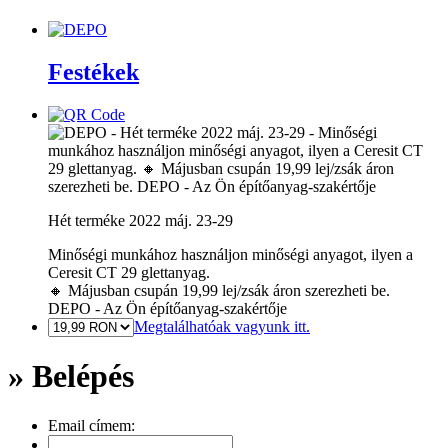
Festékek
Hét terméke 2022 máj. 23-29
Minőségi munkához használjon minőségi anyagot, ilyen a
Ceresit CT 29 glettanyag.
🔸 Májusban csupán 19,99 lej/zsák áron szerezheti be.
DEPO - Az Ön építőanyag-szakértője
Megtalálhatóak vagyunk itt.
» Belépés
Email címem: