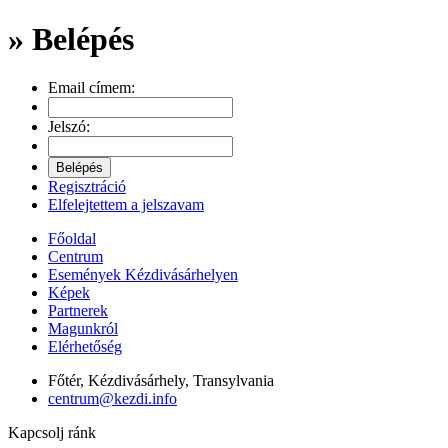
» Belépés
Email címem:
Jelszó:
Regisztráció
Elfelejtettem a jelszavam
Főoldal
Centrum
Események Kézdivásárhelyen
Képek
Partnerek
Magunkról
Elérhetőség
Főtér, Kézdivásárhely, Transylvania
centrum@kezdi.info
Kapcsolj ránk