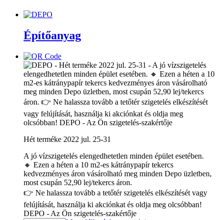
Építőanyag
Hét terméke 2022 jul. 25-31
A jó vízszigetelés elengedhetetlen minden épület esetében.
🔸 Ezen a héten a 10 m2-es kátránypapír tekercs
kedvezményes áron vásárolható meg minden Depo üzletben,
most csupán 52,90 lej/tekercs áron.
👉 Ne halassza tovább a tetőtér szigetelés elkészítését vagy
felújítását, használja ki akciónkat és oldja meg olcsóbban!
DEPO - Az Ön szigetelés-szakértője