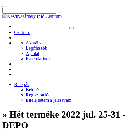
Centrum
Aktuális
Legfrissebb
Ajánlat
Kalendárium
Belépés
Belépés
Regisztráció
Elfelejtettem a jelszavam
» Hét terméke 2022 jul. 25-31 -
DEPO