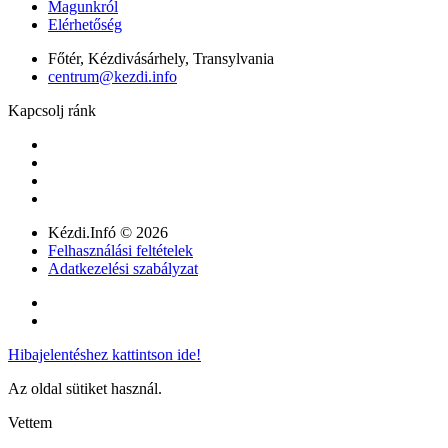
Magunkról
Elérhetőség
Főtér, Kézdivásárhely, Transylvania
centrum@kezdi.info
Kapcsolj ránk
Kézdi.Infó © 2026
Felhasználási feltételek
Adatkezelési szabályzat
Hibajelentéshez kattintson ide!
Az oldal sütiket használ.
Vettem