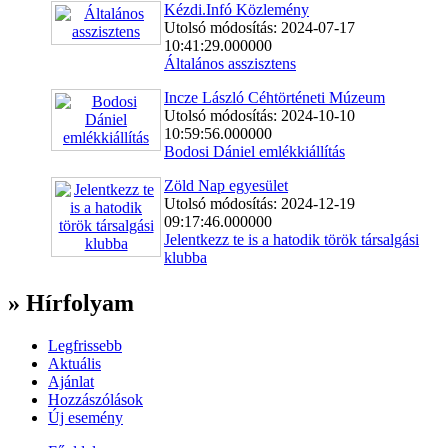
Kézdi.Infó Közlemény
Utolsó módosítás: 2024-07-17
10:41:29.000000
Általános asszisztens
Incze László Céhtörténeti Múzeum
Utolsó módosítás: 2024-10-10
10:59:56.000000
Bodosi Dániel emlékkiállítás
Zöld Nap egyesület
Utolsó módosítás: 2024-12-19
09:17:46.000000
Jelentkezz te is a hatodik török társalgási
klubba
» Hírfolyam
Legfrissebb
Aktuális
Ajánlat
Hozzászólások
Új esemény