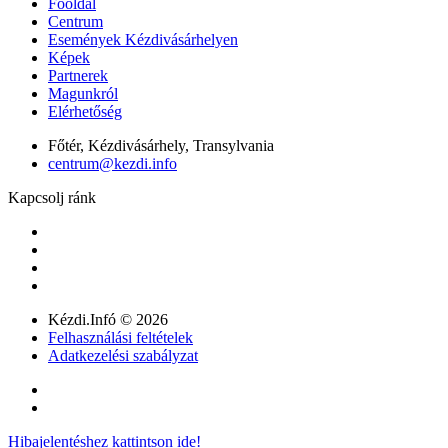
Főoldal
Centrum
Események Kézdivásárhelyen
Képek
Partnerek
Magunkról
Elérhetőség
Főtér, Kézdivásárhely, Transylvania
centrum@kezdi.info
Kapcsolj ránk
Kézdi.Infó © 2026
Felhasználási feltételek
Adatkezelési szabályzat
Hibajelentéshez kattintson ide!