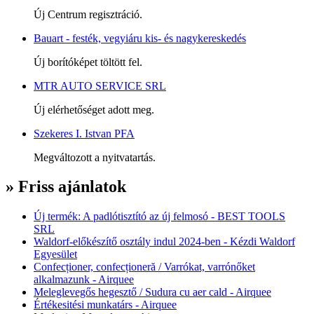
Új Centrum regisztráció.
Bauart - festék, vegyiáru kis- és nagykereskedés
Új borítóképet töltött fel.
MTR AUTO SERVICE SRL
Új elérhetőséget adott meg.
Szekeres I. Istvan PFA
Megváltozott a nyitvatartás.
» Friss ajánlatok
Új termék: A padlótisztító az új felmosó - BEST TOOLS
SRL
Waldorf-előkészítő osztály indul 2024-ben - Kézdi Waldorf
Egyesület
Confecționer, confecționeră / Varrókat, varrónőket
alkalmazunk - Airquee
Meleglevegős hegesztő / Sudura cu aer cald - Airquee
Értékesitési munkatárs - Airquee