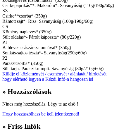
Zöldségleves füstölt hússal* (350g)
Csirkepaprikás**- Makaróni*- Savanyúság (110g/190g/60g)
SZ
Csirke**csorba* (350g)
Rántott sajt*- Rizs- Savanyúság (100g/190g/60g)
CS
Köménymagleves* (350g)
Sült oldalas*- Párolt káposzta* (80g/220g)
P1
Bableves császárszalonnával* (350g)
Sonkás-sajtos tészta*- Savanyúság(290g/60g)
P2
Parasztcsorba* (350g)
Sült tarja- Parasztkrumpli- Savanyúság (80g/210g/60g)
Küldje el közleményét / eseményét / ajánlatát / hírdetését,
hogy elérhető legyen a Kézdi Infó-n hangosan is!
» Hozzászólások
Nincs még hozzászólás. Légy te az elsõ !
Hogy hozzászólhass be kell jelentkezned!
» Friss Infók