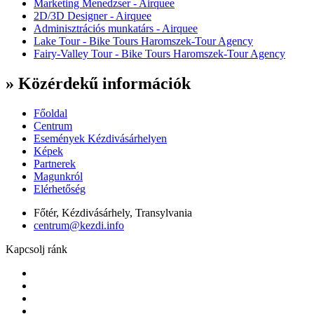
Marketing Menedzser - Airquee
2D/3D Designer - Airquee
Adminisztrációs munkatárs - Airquee
Lake Tour - Bike Tours Haromszek-Tour Agency
Fairy-Valley Tour - Bike Tours Haromszek-Tour Agency
» Közérdekű információk
Főoldal
Centrum
Események Kézdivásárhelyen
Képek
Partnerek
Magunkról
Elérhetőség
Főtér, Kézdivásárhely, Transylvania
centrum@kezdi.info
Kapcsolj ránk