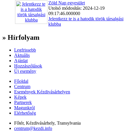
Zöld Nap egyesület
Utolsó módosítás: 2024-12-19
09:17:46.000000
Jelentkezz te is a hatodik török társalgási
klubba
» Hírfolyam
Legfrissebb
Aktuális
Ajánlat
Hozzászólások
Új esemény
Főoldal
Centrum
Események Kézdivásárhelyen
Képek
Partnerek
Magunkról
Elérhetőség
Főtér, Kézdivásárhely, Transylvania
centrum@kezdi.info