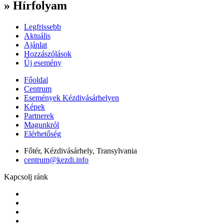
» Hírfolyam
Legfrissebb
Aktuális
Ajánlat
Hozzászólások
Új esemény
Főoldal
Centrum
Események Kézdivásárhelyen
Képek
Partnerek
Magunkról
Elérhetőség
Főtér, Kézdivásárhely, Transylvania
centrum@kezdi.info
Kapcsolj ránk