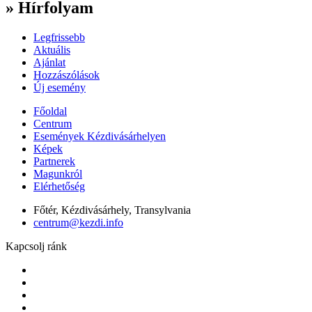
» Hírfolyam
Legfrissebb
Aktuális
Ajánlat
Hozzászólások
Új esemény
Főoldal
Centrum
Események Kézdivásárhelyen
Képek
Partnerek
Magunkról
Elérhetőség
Főtér, Kézdivásárhely, Transylvania
centrum@kezdi.info
Kapcsolj ránk