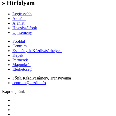
» Hírfolyam
Legfrissebb
Aktuális
Ajánlat
Hozzászólások
Új esemény
Főoldal
Centrum
Események Kézdivásárhelyen
Képek
Partnerek
Magunkról
Elérhetőség
Főtér, Kézdivásárhely, Transylvania
centrum@kezdi.info
Kapcsolj ránk