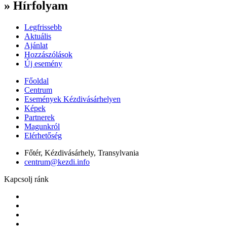
» Hírfolyam
Legfrissebb
Aktuális
Ajánlat
Hozzászólások
Új esemény
Főoldal
Centrum
Események Kézdivásárhelyen
Képek
Partnerek
Magunkról
Elérhetőség
Főtér, Kézdivásárhely, Transylvania
centrum@kezdi.info
Kapcsolj ránk