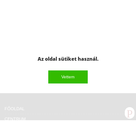
Az oldal sütiket használ.
Vettem
FŐOLDAL
CENTRUM
ESEMÉNYEK KÉZDIVÁSÁRHELYEN