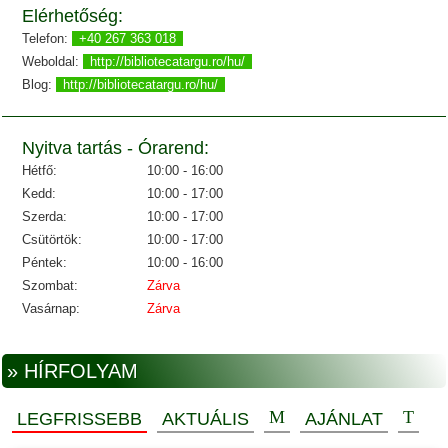
Elérhetőség:
Telefon:
+40 267 363 018
Weboldal:
http://bibliotecatargu.ro/hu/
Blog:
http://bibliotecatargu.ro/hu/
Nyitva tartás - Órarend:
Hétfő:
10:00 - 16:00
Kedd:
10:00 - 17:00
Szerda:
10:00 - 17:00
Csütörtök:
10:00 - 17:00
Péntek:
10:00 - 16:00
Szombat:
Zárva
Vasárnap:
Zárva
» HÍRFOLYAM
LEGFRISSEBB
AKTUÁLIS
AJÁNLAT