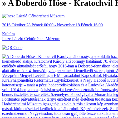
» A Doberdó Hőse - Kratochvil K
2016
Október 28
Péntek
00:00
- November 18
Péntek
16:00
Kultúra
Incze László Céhtörténeti Múzeum