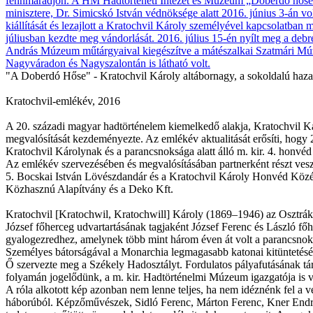
"A Doberdó Hőse" - Kratochvil Károly altábornagy, a sokoldalú haza
Kratochvil-emlékév, 2016
A 20. századi magyar hadtörténelem kiemelkedő alakja, Kratochvil K
megvalósítását kezdeményezte. Az emlékév aktualitását erősíti, hogy
Kratochvil Károlynak és a parancsnoksága alatt álló m. kir. 4. honvé
Az emlékév szervezésében és megvalósításában partnerként részt ve
5. Bocskai István Lövészdandár és a Kratochvil Károly Honvéd Köz
Közhasznú Alapítvány és a Deko Kft.
Kratochvil [Kratochwil, Kratochwill] Károly (1869–1946) az Osztrá
József főherceg udvartartásának tagjaként József Ferenc és László főhe
gyalogezredhez, amelynek több mint három éven át volt a parancsnoka. T
Személyes bátorságával a Monarchia legmagasabb katonai kitüntetését
Ő szervezte meg a Székely Hadosztályt. Fordulatos pályafutásának tá
folyamán jogelődünk, a m. kir. Hadtörténelmi Múzeum igazgatója is v
A róla alkotott kép azonban nem lenne teljes, ha nem idéznénk fel a v
háborúból. Képzőművészek, Sidló Ferenc, Márton Ferenc, Kner Endre és