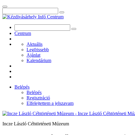
Centrum
Aktuális
Legfrissebb
Ajánlat
Kalendárium
Belépés
Belépés
Regisztráció
Elfelejtettem a jelszavam
Incze László Céhtörténeti Múzeum