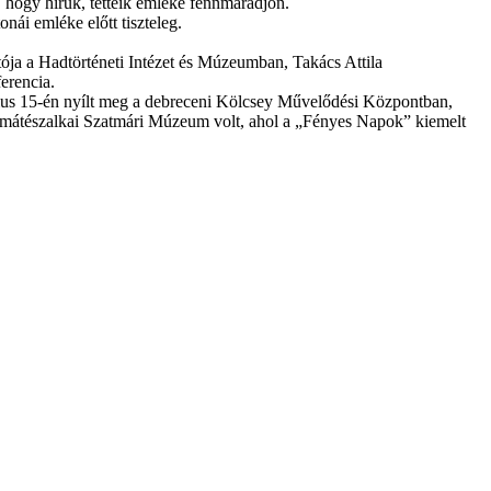
, hogy hírük, tetteik emléke fennmaradjon.
ái emléke előtt tiszteleg.
ója a Hadtörténeti Intézet és Múzeumban, Takács Attila
erencia.
úlius 15-én nyílt meg a debreceni Kölcsey Művelődési Központban,
 a mátészalkai Szatmári Múzeum volt, ahol a „Fényes Napok” kiemelt