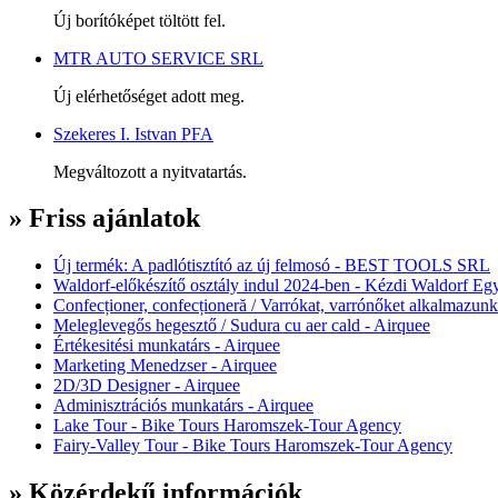
Új borítóképet töltött fel.
MTR AUTO SERVICE SRL
Új elérhetőséget adott meg.
Szekeres I. Istvan PFA
Megváltozott a nyitvatartás.
» Friss ajánlatok
Új termék: A padlótisztító az új felmosó - BEST TOOLS SRL
Waldorf-előkészítő osztály indul 2024-ben - Kézdi Waldorf Egy
Confecționer, confecționeră / Varrókat, varrónőket alkalmazunk
Meleglevegős hegesztő / Sudura cu aer cald - Airquee
Értékesitési munkatárs - Airquee
Marketing Menedzser - Airquee
2D/3D Designer - Airquee
Adminisztrációs munkatárs - Airquee
Lake Tour - Bike Tours Haromszek-Tour Agency
Fairy-Valley Tour - Bike Tours Haromszek-Tour Agency
» Közérdekű információk