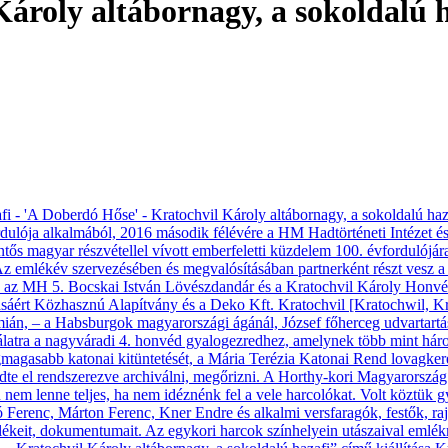
ároly altábornagy, a sokoldalú 