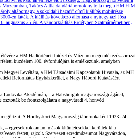
k félévére a HM Hadtörténeti Intézet és Múzeum megemlékezés-sorozat
erfeletti küzdelem 100. évfordulójára is emlékezünk, amelyben
prém Megyei Levéltára, a HM Társadalmi Kapcsolatok Hivatala, az MH
elléki Református Egyházkerület, a Nagy Háború Kutatásáért
és a Ludovika Akadémián, – a Habsburgok magyarországi ágánál,
e osztották be frontszolgálatra a nagyváradi 4. honvéd
ni, megőrizni. A Horthy-kori Magyarország tábornokaként 1923–24
ok, – egyesek rokkantan, mások kitüntetésekkel kerültek ki a
szívesen festett, rajzolt. Szervezett ezredmúzeumot Nagyváradon,