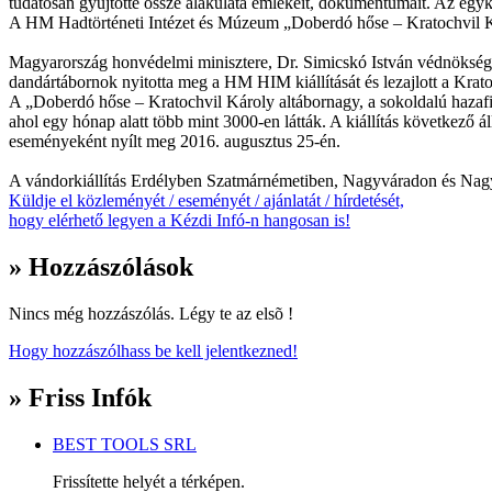
tudatosan gyűjtötte össze alakulata emlékeit, dokumentumait. Az egyk
A HM Hadtörténeti Intézet és Múzeum „Doberdó hőse – Kratochvil Károl
Magyarország honvédelmi minisztere, Dr. Simicskó István védnöksége 
dandártábornok nyitotta meg a HM HIM kiállítását és lezajlott a Kra
A „Doberdó hőse – Kratochvil Károly altábornagy, a sokoldalú hazafi
ahol egy hónap alatt több mint 3000-en látták. A kiállítás következ
eseményeként nyílt meg 2016. augusztus 25-én.
A vándorkiállítás Erdélyben Szatmárnémetiben, Nagyváradon és Nagysz
Küldje el közleményét / eseményét / ajánlatát / hírdetését,
hogy elérhető legyen a Kézdi Infó-n hangosan is!
» Hozzászólások
Nincs még hozzászólás. Légy te az elsõ !
Hogy hozzászólhass be kell jelentkezned!
» Friss Infók
BEST TOOLS SRL
Frissítette helyét a térképen.