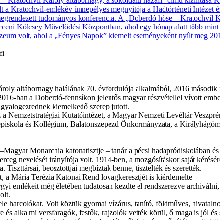
fi
ároly altábornagy halálának 70. évfordulója alkalmából, 2016 másodi
 2016-ban a Doberdó-fennsíkon jelentős magyar részvétellel vívott emb
d gyalogezrednek kiemelkedő szerep jutott.
sz a Nemzetstratégiai Kutatóintézet, a Magyar Nemzeti Levéltár Vesz
épiskola és Kollégium, Balatonszepezd Önkormányzata, a Királyhágóm
k–Magyar Monarchia katonatisztje – tanár a pécsi hadapródiskolában 
rceg nevelését irányítója volt. 1914-ben, a mozgósításkor saját kérésér
iszttársai, beosztottjai megbíztak benne, tisztelték és szerették.
, a Mária Terézia Katonai Rend lovagkeresztjét is kiérdemelte.
rgyi emlékeit még életében tudatosan kezdte el rendszerezve archivál
olt.
ele harcolókat. Volt köztük gyomai vízárus, tanító, földműves, hivataln
 alkalmi versfaragók, festők, rajzolók vették körül, ő maga is jól és 