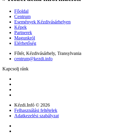
Főoldal
Centrum
Események Kézdivásárhelyen
Képek
Partnerek
Magunkról
Elérhetőség
Főtér, Kézdivásárhely, Transylvania
centrum@kezdi.info
Kapcsolj ránk
Kézdi.Infó © 2026
Felhasználási feltételek
Adatkezelési szabályzat