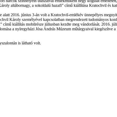
ori harcok színhelyein utászaival emlékműként négy kőgúlát emeltetett
y altábornagy, a sokoldalú hazafi” című kiállítása Kratochvil és katon
alatt 2016. június 3-án volt a Kratochvil-emlékév ünnepélyes megnyit
tochvil Károly személyével kapcsolatban megrendezett tudományos konf
” című kiállítás mobilrésze júliusban kezdte meg vándorlását. 2016. j
ő állomása a nyíregyházi Jósa András Múzeum műtárgyaival kiegészítve
alontán is látható volt.