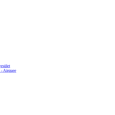
esület
 - Airquee