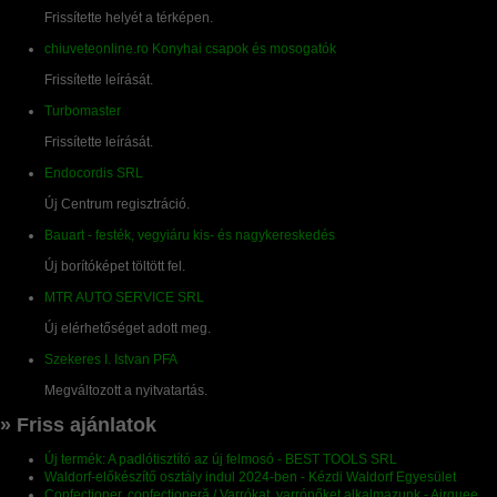
Frissítette helyét a térképen.
chiuveteonline.ro Konyhai csapok és mosogatók
Frissítette leírását.
Turbomaster
Frissítette leírását.
Endocordis SRL
Új Centrum regisztráció.
Bauart - festék, vegyiáru kis- és nagykereskedés
Új borítóképet töltött fel.
MTR AUTO SERVICE SRL
Új elérhetőséget adott meg.
Szekeres I. Istvan PFA
Megváltozott a nyitvatartás.
» Friss ajánlatok
Új termék: A padlótisztító az új felmosó - BEST TOOLS SRL
Waldorf-előkészítő osztály indul 2024-ben - Kézdi Waldorf Egyesület
Confecționer, confecționeră / Varrókat, varrónőket alkalmazunk - Airquee