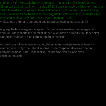
Vitézkötés és krinolin: ünnepeld egy huszárcsínnyel a március 15-ét!
Alig egy héttel a magyarországi moziforgalmazás kezdete után magyar film
debütál Erdély-szerte is a nemzeti ünnep alkalmával: a Hadik című történelmi
kalandfilm március 17-én kerül a romániai mozikba.
A sodró kalandfilm története nagyszabású valós – mégis kevéssé ismert –
eseményeket dolgoz fel: Hadik András huszárcsapatának merész berlini
portyájáról mesél korhű jelmezekkel, sztárparádéval és látványos
akciójelenetekkel.