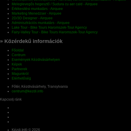
Meleglevegős hegesztő / Sudura cu aer cald - Airquee
Értékesitési munkatárs - Airquee
Marketing Menedzser - Airquee
2D/3D Designer - Airquee
Adminisztrációs munkatárs - Airquee
Lake Tour - Bike Tours Haromszek-Tour Agency
Fairy-Valley Tour - Bike Tours Haromszek-Tour Agency
» Közérdekű információk
Főoldal
Centrum
Események Kézdivásárhelyen
Képek
Partnerek
Magunkról
Elérhetőség
Főtér, Kézdivásárhely, Transylvania
centrum@kezdi.info
Kapcsolj ránk
Kézdi.Infó © 2026