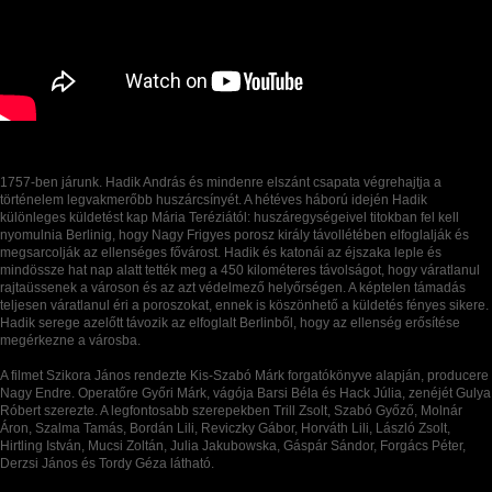
1757-ben járunk. Hadik András és mindenre elszánt csapata végrehajtja a
történelem legvakmerőbb huszárcsínyét. A hétéves háború idején Hadik
különleges küldetést kap Mária Teréziától: huszáregységeivel titokban fel kell
nyomulnia Berlinig, hogy Nagy Frigyes porosz király távollétében elfoglalják és
megsarcolják az ellenséges fővárost. Hadik és katonái az éjszaka leple és
mindössze hat nap alatt tették meg a 450 kilométeres távolságot, hogy váratlanul
rajtaüssenek a városon és az azt védelmező helyőrségen. A képtelen támadás
teljesen váratlanul éri a poroszokat, ennek is köszönhető a küldetés fényes sikere.
Hadik serege azelőtt távozik az elfoglalt Berlinből, hogy az ellenség erősítése
megérkezne a városba.
A filmet Szikora János rendezte Kis-Szabó Márk forgatókönyve alapján, producere
Nagy Endre. Operatőre Győri Márk, vágója Barsi Béla és Hack Júlia, zenéjét Gulya
Róbert szerezte. A legfontosabb szerepekben Trill Zsolt, Szabó Győző, Molnár
Áron, Szalma Tamás, Bordán Lili, Reviczky Gábor, Horváth Lili, László Zsolt,
Hirtling István, Mucsi Zoltán, Julia Jakubowska, Gáspár Sándor, Forgács Péter,
Derzsi János és Tordy Géza látható.