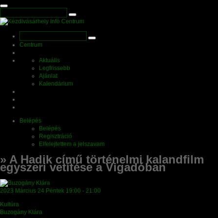
Centrum
Aktuális
Legfrissebb
Ajánlat
Kalendárium
Belépés
Belépés
Regisztráció
Elfelejtettem a jelszavam
» A Hadik című történelmi kalandfilm
egyszeri vetítése a Vigadóban
2023
Március 24
Péntek
19:00 - 21:00
Kultúra
Buzogány Klára