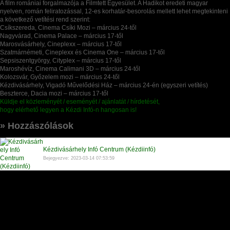
A film romániai forgalmazója a Filmtett Egyesület. A Hadikot eredeti magyar
nyelven, román feliratozással, 12-es korhatár-besorolás mellett lehet megtekinteni
a következő vetítési rend szerint:
Csíkszereda, Cinema Csíki Mozi – március 24-től
Nagyvárad, Cinema Palace – március 17-től
Marosvásárhely, Cineplexx – március 17-től
Szatmárnémeti, Cineplexx és Cinema One – március 17-től
Sepsiszentgyörgy, Cityplex – március 17-től
Maroshévíz, Cinema Calimani 3D – március 24-től
Kolozsvár, Győzelem mozi – március 24-től
Kézdivásárhely, Vigadó Művelődési Ház – március 24-én (egyszeri vetítés)
Beszterce, Dacia mozi – március 17-től
Küldje el közleményét / eseményét / ajánlatát / hírdetését,
hogy elérhető legyen a Kézdi Infó-n hangosan is!
» Hozzászólások
Kézdivásárhely Infó Centrum (Kézdiinfó)
Bejegyezve: 2023-03-14 07:53:59