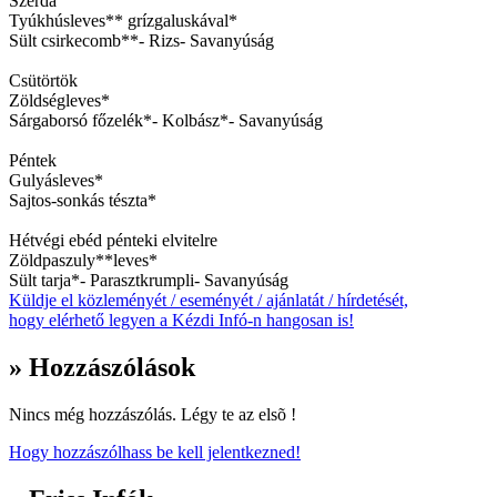
Szerda
Tyúkhúsleves** grízgaluskával*
Sült csirkecomb**- Rizs- Savanyúság
Csütörtök
Zöldségleves*
Sárgaborsó főzelék*- Kolbász*- Savanyúság
Péntek
Gulyásleves*
Sajtos-sonkás tészta*
Hétvégi ebéd pénteki elvitelre
Zöldpaszuly**leves*
Sült tarja*- Parasztkrumpli- Savanyúság
Küldje el közleményét / eseményét / ajánlatát / hírdetését,
hogy elérhető legyen a Kézdi Infó-n hangosan is!
» Hozzászólások
Nincs még hozzászólás. Légy te az elsõ !
Hogy hozzászólhass be kell jelentkezned!