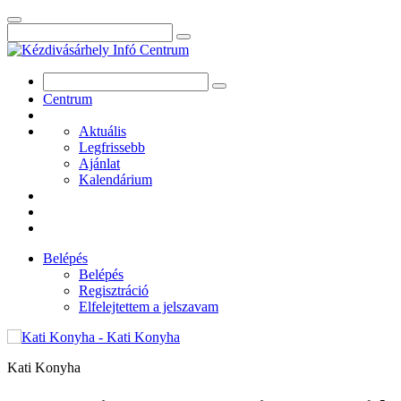
Centrum
Aktuális
Legfrissebb
Ajánlat
Kalendárium
Belépés
Belépés
Regisztráció
Elfelejtettem a jelszavam
Kati Konyha