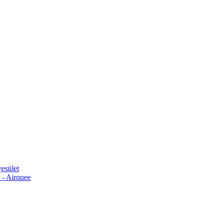
esület
 - Airquee