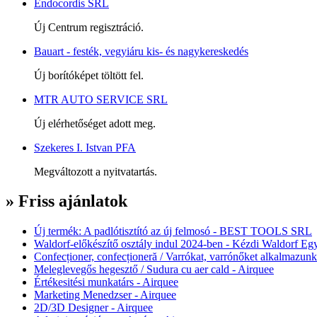
Endocordis SRL
Új Centrum regisztráció.
Bauart - festék, vegyiáru kis- és nagykereskedés
Új borítóképet töltött fel.
MTR AUTO SERVICE SRL
Új elérhetőséget adott meg.
Szekeres I. Istvan PFA
Megváltozott a nyitvatartás.
» Friss ajánlatok
Új termék: A padlótisztító az új felmosó - BEST TOOLS SRL
Waldorf-előkészítő osztály indul 2024-ben - Kézdi Waldorf Egy
Confecționer, confecționeră / Varrókat, varrónőket alkalmazunk
Meleglevegős hegesztő / Sudura cu aer cald - Airquee
Értékesitési munkatárs - Airquee
Marketing Menedzser - Airquee
2D/3D Designer - Airquee