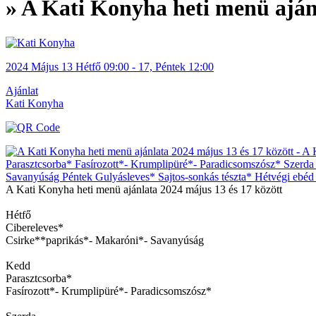
» A Kati Konyha heti menü aján
2024
Május
13 Hétfő
09:00
-
17, Péntek
12:00
Ajánlat
Kati Konyha
A Kati Konyha heti menü ajánlata 2024 május 13 és 17 között
Hétfő
Cibereleves*
Csirke**paprikás*- Makaróni*- Savanyúság
Kedd
Parasztcsorba*
Fasírozott*- Krumplipüré*- Paradicsomszósz*