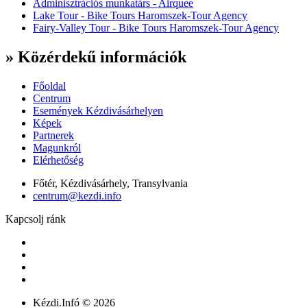
Adminisztrációs munkatárs - Airquee
Lake Tour - Bike Tours Haromszek-Tour Agency
Fairy-Valley Tour - Bike Tours Haromszek-Tour Agency
» Közérdekű információk
Főoldal
Centrum
Események Kézdivásárhelyen
Képek
Partnerek
Magunkról
Elérhetőség
Főtér, Kézdivásárhely, Transylvania
centrum@kezdi.info
Kapcsolj ránk
Kézdi.Infó © 2026