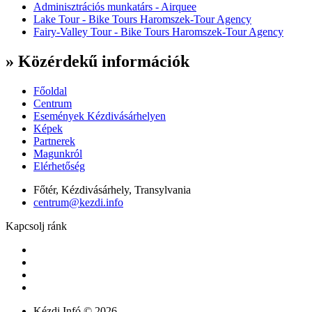
Adminisztrációs munkatárs - Airquee
Lake Tour - Bike Tours Haromszek-Tour Agency
Fairy-Valley Tour - Bike Tours Haromszek-Tour Agency
» Közérdekű információk
Főoldal
Centrum
Események Kézdivásárhelyen
Képek
Partnerek
Magunkról
Elérhetőség
Főtér, Kézdivásárhely, Transylvania
centrum@kezdi.info
Kapcsolj ránk
Kézdi.Infó © 2026