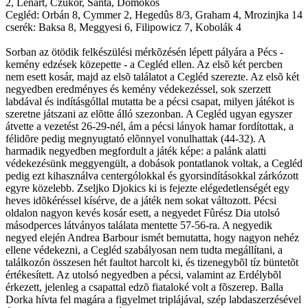
2, Lénárt, Czukor, Sánta, Domokos
Cegléd: Orbán 8, Cymmer 2, Hegedûs 8/3, Graham 4, Mrozinjka 14
cserék: Baksa 8, Meggyesi 6, Filipowicz 7, Kobolák 4
Sorban az ötödik felkészülési mérkõzésén lépett pályára a Pécs -
kemény edzések közepette - a Cegléd ellen. Az elsõ két percben
nem esett kosár, majd az elsõ találatot a Cegléd szerezte. Az elsõ két
negyedben eredményes és kemény védekezéssel, sok szerzett
labdával és indításgóllal mutatta be a pécsi csapat, milyen játékot is
szeretne játszani az elõtte álló szezonban. A Cegléd ugyan egyszer
átvette a vezetést 26-29-nél, ám a pécsi lányok hamar fordítottak, a
félidõre pedig megnyugtató elõnnyel vonulhattak (44-32). A
harmadik negyedben megfordult a játék képe: a palánk alatti
védekezésünk meggyengült, a dobások pontatlanok voltak, a Cegléd
pedig ezt kihasználva centergólokkal és gyorsindításokkal zárkózott
egyre közelebb. Zseljko Djokics ki is fejezte elégedetlenségét egy
heves idõkéréssel kísérve, de a játék nem sokat változott. Pécsi
oldalon nagyon kevés kosár esett, a negyedet Fûrész Dia utolsó
másodperces látványos találata mentette 57-56-ra. A negyedik
negyed elején Andrea Barbour ismét bemutatta, hogy nagyon nehéz
ellene védekezni, a Cegléd szabályosan nem tudta megállítani, a
találkozón összesen hét faultot harcolt ki, és tizenegybõl tíz büntetõt
értékesített. Az utolsó negyedben a pécsi, valamint az Erdélybõl
érkezett, jelenleg a csapattal edzõ fiataloké volt a fõszerep. Balla
Dorka hívta fel magára a figyelmet triplájával, szép labdaszerzésével