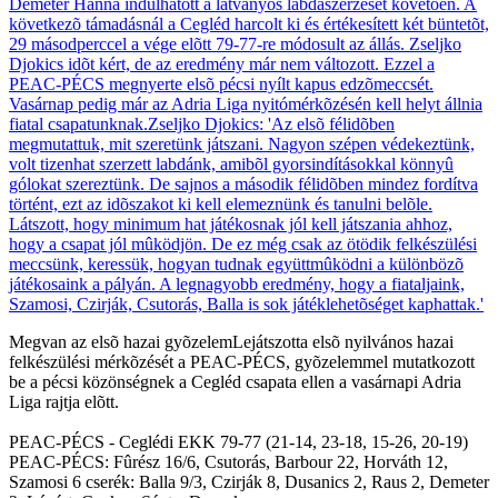
Megvan az elsõ hazai gyõzelemLejátszotta elsõ nyilvános hazai
felkészülési mérkõzését a PEAC-PÉCS, gyõzelemmel mutatkozott
be a pécsi közönségnek a Cegléd csapata ellen a vasárnapi Adria
Liga rajtja elõtt.
PEAC-PÉCS - Ceglédi EKK 79-77 (21-14, 23-18, 15-26, 20-19)
PEAC-PÉCS: Fûrész 16/6, Csutorás, Barbour 22, Horváth 12,
Szamosi 6 cserék: Balla 9/3, Czirják 8, Dusanics 2, Raus 2, Demeter