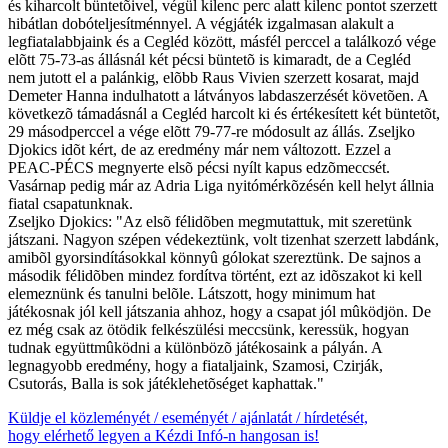
és kiharcolt büntetõivel, végül kilenc perc alatt kilenc pontot szerzett
hibátlan dobóteljesítménnyel. A végjáték izgalmasan alakult a
legfiatalabbjaink és a Cegléd között, másfél perccel a találkozó vége
elõtt 75-73-as állásnál két pécsi büntetõ is kimaradt, de a Cegléd
nem jutott el a palánkig, elõbb Raus Vivien szerzett kosarat, majd
Demeter Hanna indulhatott a látványos labdaszerzését követõen. A
következõ támadásnál a Cegléd harcolt ki és értékesített két büntetõt,
29 másodperccel a vége elõtt 79-77-re módosult az állás. Zseljko
Djokics idõt kért, de az eredmény már nem változott. Ezzel a
PEAC-PÉCS megnyerte elsõ pécsi nyílt kapus edzõmeccsét.
Vasárnap pedig már az Adria Liga nyitómérkõzésén kell helyt állnia
fiatal csapatunknak.
Zseljko Djokics: "Az elsõ félidõben megmutattuk, mit szeretünk
játszani. Nagyon szépen védekeztünk, volt tizenhat szerzett labdánk,
amibõl gyorsindításokkal könnyû gólokat szereztünk. De sajnos a
második félidõben mindez fordítva történt, ezt az idõszakot ki kell
elemeznünk és tanulni belõle. Látszott, hogy minimum hat
játékosnak jól kell játszania ahhoz, hogy a csapat jól mûködjön. De
ez még csak az ötödik felkészülési meccsünk, keressük, hogyan
tudnak együttmûködni a különbözõ játékosaink a pályán. A
legnagyobb eredmény, hogy a fiataljaink, Szamosi, Czirják,
Csutorás, Balla is sok játéklehetõséget kaphattak."
Küldje el közleményét / eseményét / ajánlatát / hírdetését,
hogy elérhető legyen a Kézdi Infó-n hangosan is!