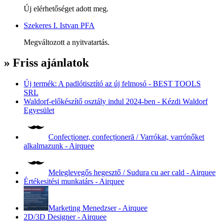
Új elérhetőséget adott meg.
Szekeres I. Istvan PFA
Megváltozott a nyitvatartás.
» Friss ajánlatok
Új termék: A padlótisztító az új felmosó - BEST TOOLS
SRL
Waldorf-előkészítő osztály indul 2024-ben - Kézdi Waldorf
Egyesület
Confecționer, confecționeră / Varrókat, varrónőket
alkalmazunk - Airquee
Meleglevegős hegesztő / Sudura cu aer cald - Airquee
Értékesitési munkatárs - Airquee
Marketing Menedzser - Airquee
2D/3D Designer - Airquee