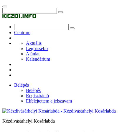
Centrum
Aktuális
Legfrissebb
Ajánlat
Kalendárium
Belépés
Belépés
Regisztráció
Elfelejtettem a jelszavam
Kézdivásárhelyi Kosárlabda