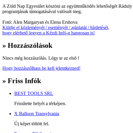
A Zöld Nap Egyesület köszöni az együttműködés lehetőségét Ráduly 
programjának támogatásával valósult meg.
Fotó: Alen Margaryan és Elena Ershova
Küldje el közleményét / eseményét / ajánlatát / hírdetését,
hogy elérhető legyen a Kézdi Infó-n hangosan is!
» Hozzászólások
Nincs még hozzászólás. Légy te az elsõ !
Hogy hozzászólhass be kell jelentkezned!
» Friss Infók
BEST TOOLS SRL
Frissítette helyét a térképen.
X Balloon Transylvania
Új képet töltött fel.