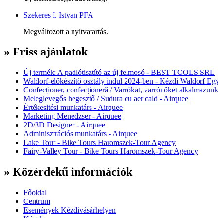
Szekeres I. Istvan PFA
Megváltozott a nyitvatartás.
» Friss ajánlatok
Új termék: A padlótisztító az új felmosó - BEST TOOLS SRL
Waldorf-előkészítő osztály indul 2024-ben - Kézdi Waldorf Egy
Confecționer, confecționeră / Varrókat, varrónőket alkalmazunk
Meleglevegős hegesztő / Sudura cu aer cald - Airquee
Értékesitési munkatárs - Airquee
Marketing Menedzser - Airquee
2D/3D Designer - Airquee
Adminisztrációs munkatárs - Airquee
Lake Tour - Bike Tours Haromszek-Tour Agency
Fairy-Valley Tour - Bike Tours Haromszek-Tour Agency
» Közérdekű információk
Főoldal
Centrum
Események Kézdivásárhelyen