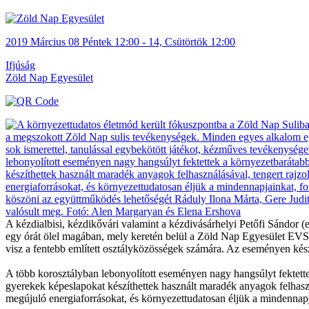
2019
Március
08 Péntek
12:00
-
14, Csütörtök
12:00
Ifjúság
Zöld Nap Egyesület
A kézdialbisi, kézdikővári valamint a kézdivásárhelyi Petőfi Sándor 
egy órát ölel magában, mely keretén belül a Zöld Nap Egyesület EVS ö
visz a fentebb említett osztályközösségek számára. Az eseményen kés
A több korosztályban lebonyolított eseményen nagy hangsúlyt fektette
gyerekek képeslapokat készíthettek használt maradék anyagok felhaszná
megújuló energiaforrásokat, és környezettudatosan éljük a mindennapja