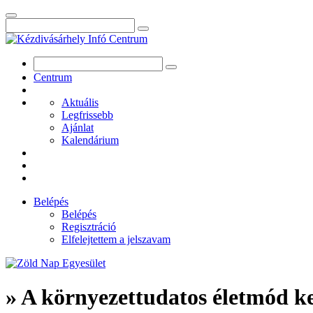
Centrum
Aktuális
Legfrissebb
Ajánlat
Kalendárium
Belépés
Belépés
Regisztráció
Elfelejtettem a jelszavam
» A környezettudatos életmód k