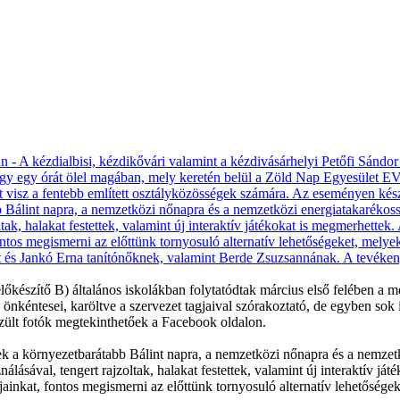
(előkészítő B) általános iskolákban folytatódtak március első felében 
nkéntesei, karöltve a szervezet tagjaival szórakoztató, de egyben sok i
zült fotók megtekinthetőek a Facebook oldalon.
k a környezetbarátabb Bálint napra, a nemzetközi nőnapra és a nemzetk
lásával, tengert rajzoltak, halakat festettek, valamint új interaktív j
inkat, fontos megismerni az előttünk tornyosuló alternatív lehetőségeke