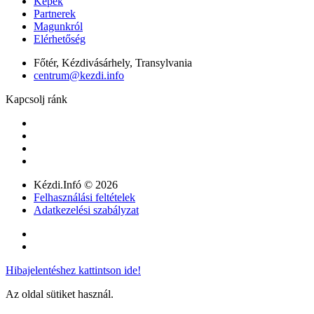
Képek
Partnerek
Magunkról
Elérhetőség
Főtér, Kézdivásárhely, Transylvania
centrum@kezdi.info
Kapcsolj ránk
Kézdi.Infó © 2026
Felhasználási feltételek
Adatkezelési szabályzat
Hibajelentéshez kattintson ide!
Az oldal sütiket használ.