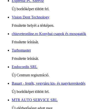
Expressz PC Szerviz
Új borítóképet töltött fel.
Vision Dent Technology
Frissítette helyét a térképen.
chiuveteonline.ro Konyhai csapok és mosogatók
Frissítette leírását.
Turbomaster
Frissítette leírását.
Endocordis SRL
Új Centrum regisztráció.
Bauart - festék, vegyiáru kis- és nagykereskedés
Új borítóképet töltött fel.
MTR AUTO SERVICE SRL
Új elérhetőséget adott meg.