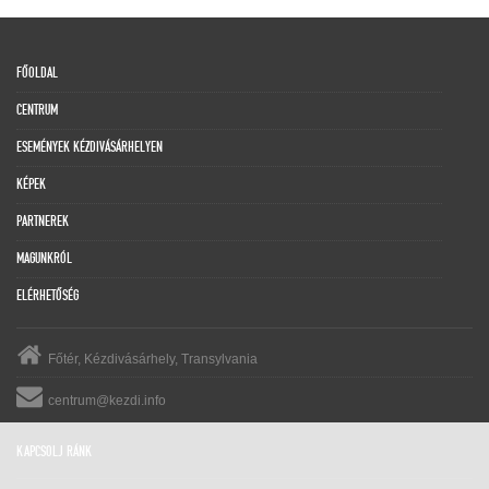
FŐOLDAL
CENTRUM
ESEMÉNYEK KÉZDIVÁSÁRHELYEN
KÉPEK
PARTNEREK
MAGUNKRÓL
ELÉRHETŐSÉG
Főtér, Kézdivásárhely, Transylvania
centrum@kezdi.info
KAPCSOLJ RÁNK