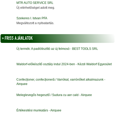
MTR AUTO SERVICE SRL
Új elérhetőséget adott meg.
Szekeres I. Istvan PFA
Megváltozott a nyitvatartás.
» FRISS AJÁNLATOK
Új termék: A padlótisztító az új felmosó - BEST TOOLS SRL
Waldorf-előkészítő osztály indul 2024-ben - Kézdi Waldorf Egyesület
Confecționer, confecționeră / Varrókat, varrónőket alkalmazunk -
Airquee
Meleglevegős hegesztő / Sudura cu aer cald - Airquee
Értékesitési munkatárs - Airquee