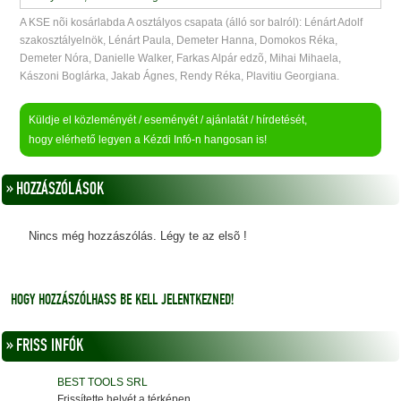
A KSE nõi kosárlabda A osztályos csapata (álló sor balról): Lénárt Adolf
szakosztályelnök, Lénárt Paula, Demeter Hanna, Domokos Réka,
Demeter Nóra, Danielle Walker, Farkas Alpár edzõ, Mihai Mihaela,
Kászoni Boglárka, Jakab Ágnes, Rendy Réka, Plavitiu Georgiana.
Küldje el közleményét / eseményét / ajánlatát / hírdetését,
hogy elérhető legyen a Kézdi Infó-n hangosan is!
» HOZZÁSZÓLÁSOK
Nincs még hozzászólás. Légy te az elsõ !
HOGY HOZZÁSZÓLHASS BE KELL JELENTKEZNED!
» FRISS INFÓK
BEST TOOLS SRL
Frissítette helyét a térképen.