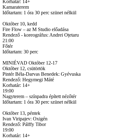
Korhatár: 14+
Kamaraterem
Időtartam: 1 óra 30 perc szünet nélkül
Október 10, kedd
Fire Flow – az M Studio előadása
Rendező - koreográfus: Andrei Oțetaru
21:00
Főtér
Időtartam: 30 perc
MINIÉVAD Október 12-17
Október 12, csütörtök
Pintér Béla-Darvas Benedek: Gyévuska
Rendező: Hegymegi Máté
Korhatár: 14+
19:00
Nagyterem – színpadra épített nézőtér
Időtartam: 1 óra 30 perc szünet nélkül
Október 13, péntek
Ivan Viripajev: Oxigén
Rendező: Pálffy Tibor
19:00
Korhatár: 14+