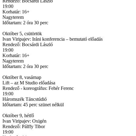
Rendező: Bocsárdi László
19:00
Korhatár: 16+
Nagyterem
Időtartam: 2 óra 30 perc
Október 5, csütörtök
Ivan Viripajev: Iráni konferencia – bemutató előadás
Rendező: Bocsárdi László
19:00
Korhatár: 16+
Nagyterem
Időtartam: 2 óra 30 perc
Október 8, vasárnap
Lift – az M Studio előadása
Rendező - koreográfus: Fehér Ferenc
19:00
Háromszék Táncstúdió
Időtartam: 45 perc szünet nélkül
Október 9, hétfő
Ivan Viripajev: Oxigén
Rendező: Pálffy Tibor
19:00