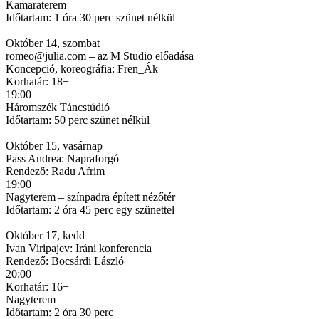
Kamaraterem
Időtartam: 1 óra 30 perc szünet nélkül
Október 14, szombat
romeo@julia.com – az M Studio előadása
Koncepció, koreográfia: Fren_Ák
Korhatár: 18+
19:00
Háromszék Táncstúdió
Időtartam: 50 perc szünet nélkül
Október 15, vasárnap
Pass Andrea: Napraforgó
Rendező: Radu Afrim
19:00
Nagyterem – színpadra épített nézőtér
Időtartam: 2 óra 45 perc egy szünettel
Október 17, kedd
Ivan Viripajev: Iráni konferencia
Rendező: Bocsárdi László
20:00
Korhatár: 16+
Nagyterem
Időtartam: 2 óra 30 perc