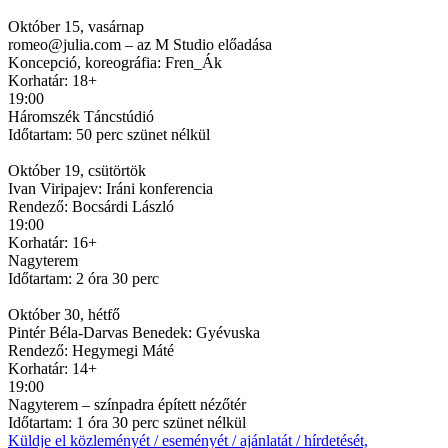
Október 15, vasárnap
romeo@julia.com – az M Studio előadása
Koncepció, koreográfia: Fren_Ák
Korhatár: 18+
19:00
Háromszék Táncstúdió
Időtartam: 50 perc szünet nélkül
Október 19, csütörtök
Ivan Viripajev: Iráni konferencia
Rendező: Bocsárdi László
19:00
Korhatár: 16+
Nagyterem
Időtartam: 2 óra 30 perc
Október 30, hétfő
Pintér Béla-Darvas Benedek: Gyévuska
Rendező: Hegymegi Máté
Korhatár: 14+
19:00
Nagyterem – színpadra épített nézőtér
Időtartam: 1 óra 30 perc szünet nélkül
Küldje el közleményét / eseményét / ajánlatát / hírdetését,