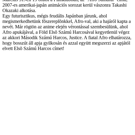
2007-es amerikai-japán animációs sorozat kerül vászonra Takashi
Okazaki alkotása.
Egy futurisztikus, mégis feudális Japánban járunk, ahol
megismerkedhetünk fõszereplõnkkel, Afro-val, aki a hajáról kapta a
nevét. Már rögtön az anime elején vérontással szembesülünk, ahol
Afro apukájával, a Föld Elsõ Számú Harcosával kegyetlenül végez
az akkori Második Számú Harcos, Justice. A fiatal Afro elhatározza,
hogy bosszút áll apja gyilkosán és azzal együtt megszerzi az apjától
elvett Elsõ Számú Harcos címet!