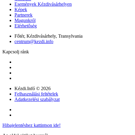
Események Kézdivásárhelyen
Képek
Partnerek
Magunkról
Elérhetőség
Főtér, Kézdivásárhely, Transylvania
centrum@kezdi.info
Kapcsolj ránk
Kézdi.Infó © 2026
Felhasználási feltételek
Adatkezelési szabályzat
Hibajelentéshez kattintson ide!