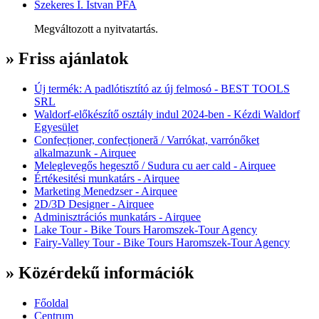
Szekeres I. Istvan PFA
Megváltozott a nyitvatartás.
» Friss ajánlatok
Új termék: A padlótisztító az új felmosó - BEST TOOLS
SRL
Waldorf-előkészítő osztály indul 2024-ben - Kézdi Waldorf
Egyesület
Confecționer, confecționeră / Varrókat, varrónőket
alkalmazunk - Airquee
Meleglevegős hegesztő / Sudura cu aer cald - Airquee
Értékesitési munkatárs - Airquee
Marketing Menedzser - Airquee
2D/3D Designer - Airquee
Adminisztrációs munkatárs - Airquee
Lake Tour - Bike Tours Haromszek-Tour Agency
Fairy-Valley Tour - Bike Tours Haromszek-Tour Agency
» Közérdekű információk
Főoldal
Centrum