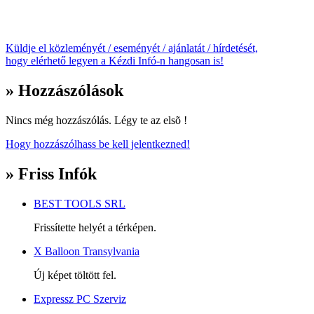
Küldje el közleményét / eseményét / ajánlatát / hírdetését,
hogy elérhető legyen a Kézdi Infó-n hangosan is!
» Hozzászólások
Nincs még hozzászólás. Légy te az elsõ !
Hogy hozzászólhass be kell jelentkezned!
» Friss Infók
BEST TOOLS SRL
Frissítette helyét a térképen.
X Balloon Transylvania
Új képet töltött fel.
Expressz PC Szerviz