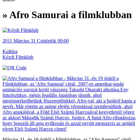
» Afro Samurai a filmklubban
2011
Március 31
Csütörtök
00:00
Kultúra
Kézdi Filmklub
Március 31.-én 19 órától a Filmklubban, az "Afro Samurai" címû,