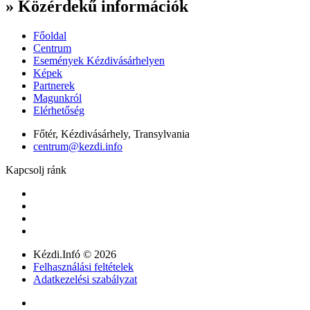
» Közérdekű információk
Főoldal
Centrum
Események Kézdivásárhelyen
Képek
Partnerek
Magunkról
Elérhetőség
Főtér, Kézdivásárhely, Transylvania
centrum@kezdi.info
Kapcsolj ránk
Kézdi.Infó © 2026
Felhasználási feltételek
Adatkezelési szabályzat