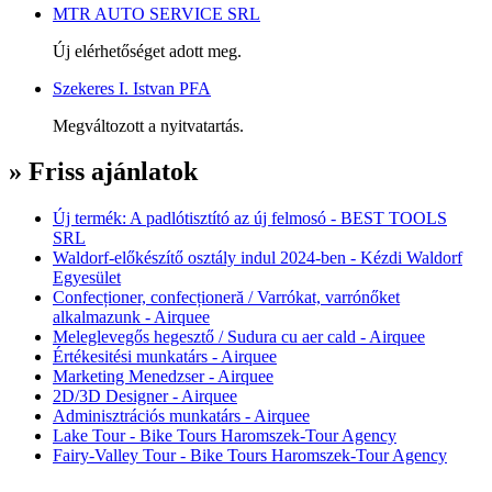
MTR AUTO SERVICE SRL
Új elérhetőséget adott meg.
Szekeres I. Istvan PFA
Megváltozott a nyitvatartás.
» Friss ajánlatok
Új termék: A padlótisztító az új felmosó - BEST TOOLS
SRL
Waldorf-előkészítő osztály indul 2024-ben - Kézdi Waldorf
Egyesület
Confecționer, confecționeră / Varrókat, varrónőket
alkalmazunk - Airquee
Meleglevegős hegesztő / Sudura cu aer cald - Airquee
Értékesitési munkatárs - Airquee
Marketing Menedzser - Airquee
2D/3D Designer - Airquee
Adminisztrációs munkatárs - Airquee
Lake Tour - Bike Tours Haromszek-Tour Agency
Fairy-Valley Tour - Bike Tours Haromszek-Tour Agency