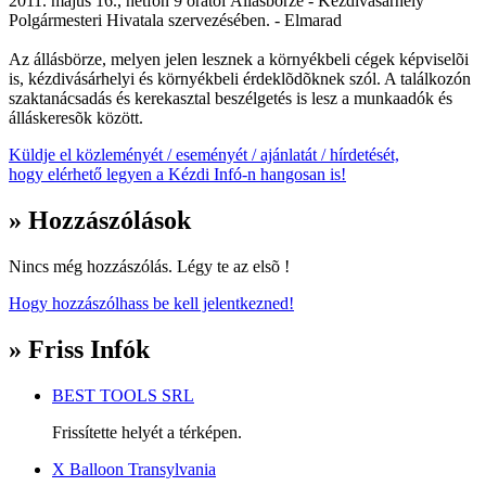
2011. május 16., hétfõn 9 órától Állásbörze - Kézdivásárhely
Polgármesteri Hivatala szervezésében. - Elmarad
Az állásbörze, melyen jelen lesznek a környékbeli cégek képviselõi
is, kézdivásárhelyi és környékbeli érdeklõdõknek szól. A találkozón
szaktanácsadás és kerekasztal beszélgetés is lesz a munkaadók és
álláskeresõk között.
Küldje el közleményét / eseményét / ajánlatát / hírdetését,
hogy elérhető legyen a Kézdi Infó-n hangosan is!
» Hozzászólások
Nincs még hozzászólás. Légy te az elsõ !
Hogy hozzászólhass be kell jelentkezned!
» Friss Infók
BEST TOOLS SRL
Frissítette helyét a térképen.
X Balloon Transylvania