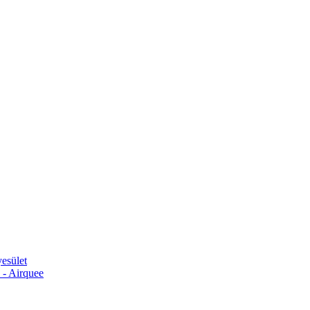
esület
 - Airquee