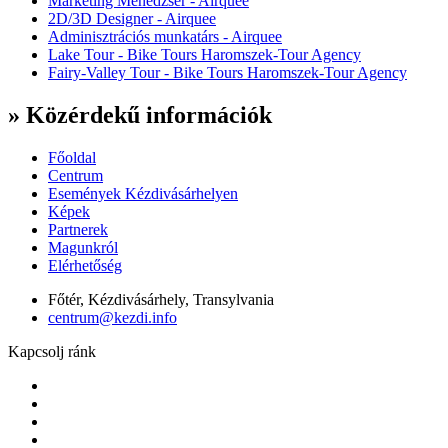
Marketing Menedzser - Airquee
2D/3D Designer - Airquee
Adminisztrációs munkatárs - Airquee
Lake Tour - Bike Tours Haromszek-Tour Agency
Fairy-Valley Tour - Bike Tours Haromszek-Tour Agency
» Közérdekű információk
Főoldal
Centrum
Események Kézdivásárhelyen
Képek
Partnerek
Magunkról
Elérhetőség
Főtér, Kézdivásárhely, Transylvania
centrum@kezdi.info
Kapcsolj ránk