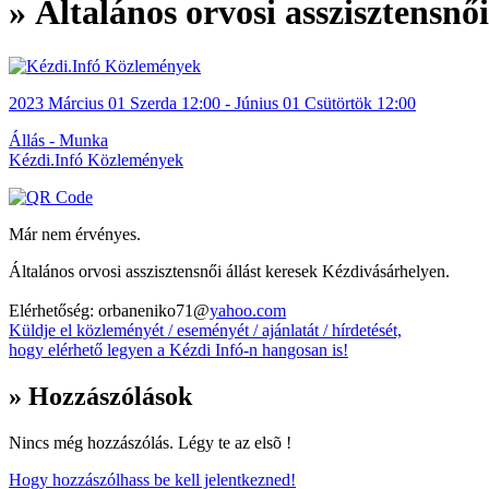
» Általános orvosi asszisztensnői
2023
Március 01
Szerda
12:00
- Június 01
Csütörtök
12:00
Állás - Munka
Kézdi.Infó Közlemények
Már nem érvényes.
Általános orvosi asszisztensnői állást keresek Kézdivásárhelyen.
Elérhetőség: orbaneniko71@
yahoo.com
Küldje el közleményét / eseményét / ajánlatát / hírdetését,
hogy elérhető legyen a Kézdi Infó-n hangosan is!
» Hozzászólások
Nincs még hozzászólás. Légy te az elsõ !
Hogy hozzászólhass be kell jelentkezned!