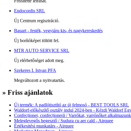
Frissítette leírását.
Endocordis SRL
Új Centrum regisztráció.
Bauart - festék, vegyiáru kis- és nagykereskedés
Új borítóképet töltött fel.
MTR AUTO SERVICE SRL
Új elérhetőséget adott meg.
Szekeres I. Istvan PFA
Megváltozott a nyitvatartás.
» Friss ajánlatok
Új termék: A padlótisztító az új felmosó - BEST TOOLS SRL
Waldorf-előkészítő osztály indul 2024-ben - Kézdi Waldorf Egy
Confecționer, confecționeră / Varrókat, varrónőket alkalmazunk
Meleglevegős hegesztő / Sudura cu aer cald - Airquee
Értékesitési munkatárs - Airquee