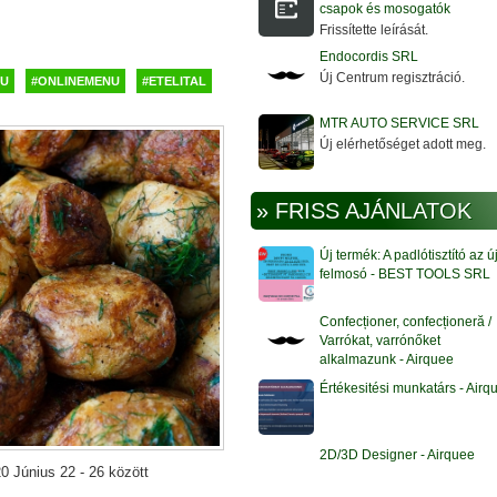
csapok és mosogatók
Frissítette leírását.
Endocordis SRL
Új Centrum regisztráció.
NU
#ONLINEMENU
#ETELITAL
MTR AUTO SERVICE SRL
Új elérhetőséget adott meg.
» FRISS AJÁNLATOK
Új termék: A padlótisztító az ú
felmosó - BEST TOOLS SRL
Confecționer, confecționeră /
Varrókat, varrónőket
alkalmazunk - Airquee
Értékesitési munkatárs - Airq
2D/3D Designer - Airquee
0 Június 22 - 26 között