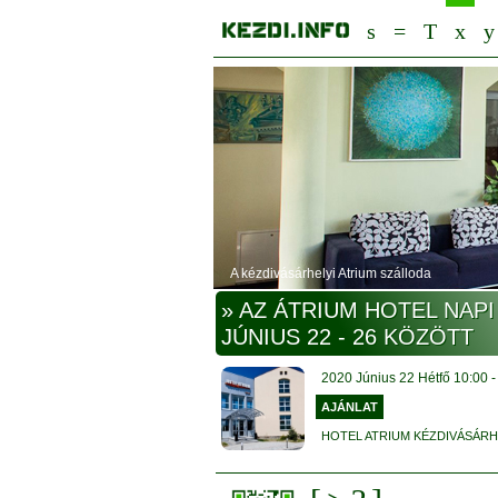
A kézdivásárhelyi Atrium szálloda
» AZ ÁTRIUM HOTEL NAPI
JÚNIUS 22 - 26 KÖZÖTT
2020
Június
22 Hétfő
10:00
AJÁNLAT
HOTEL ATRIUM KÉZDIVÁSÁRH