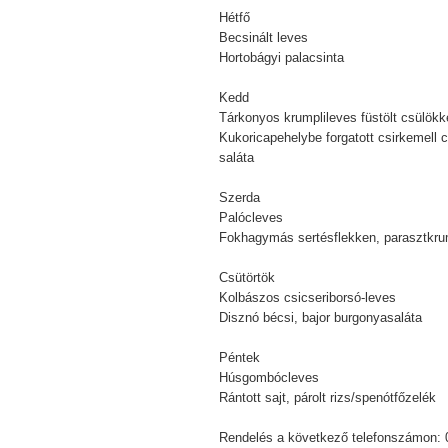
Hétfő
Becsinált leves
Hortobágyi palacsinta
Kedd
Tárkonyos krumplileves füstölt csülökk
Kukoricapehelybe forgatott csirkemell 
saláta
Szerda
Palócleves
Fokhagymás sertésflekken, parasztkru
Csütörtök
Kolbászos csicseriborsó-leves
Disznó bécsi, bajor burgonyasaláta
Péntek
Húsgombócleves
Rántott sajt, párolt rizs/spenótfőzelék
Rendelés a következő telefonszámon: