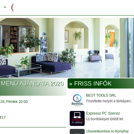
 MENÜ AJÁNLATA 2020
» FRISS INFÓK
BEST TOOLS SRL
Frissítette helyét a térképen.
-
26, Péntek
20:00
Expressz PC Szerviz
ELY
Új borítóképet töltött fel.
chiuveteonline.ro Konyhai