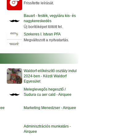
Frissítette leírását.
Bauart - festék, vegyiáru kis- és
nagykereskedés
Új borítóképet töltött fel.
Szekeres I. Istvan PFA
Megváltozott a nyitvatartás.
j
Waldorf-előkészítő osztály indul
2024-ben - Kézdi Waldorf
Egyesület
Meleglevegős hegesztő /
Sudura cu aer cald - Airquee
uee
Marketing Menedzser - Airquee
Adminisztrációs munkatárs -
Airquee