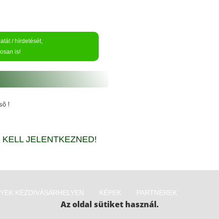
tát / hírdetését,
osan is!
sõ !
KELL JELENTKEZNED!
YEK KÉZDIVÁSÁRHELYEN
KÉPEK
PARTNEREK
Az oldal sütiket használ.