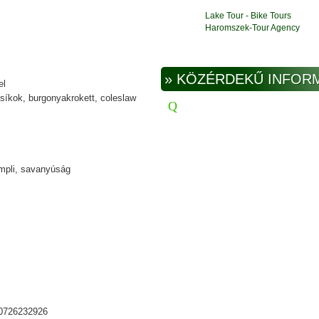
Lake Tour - Bike Tours
Haromszek-Tour Agency
» KÖZÉRDEKŰ INFOR
el
csíkok, burgonyakrokett, coleslaw
mpli, savanyúság
 0726232926