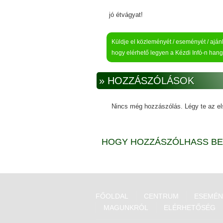
jó étvágyat!
Küldje el közleményét / eseményét / ajánla
hogy elérhető legyen a Kézdi Infó-n hang
» HOZZÁSZÓLÁSOK
Nincs még hozzászólás. Légy te az el
HOGY HOZZÁSZÓLHASS BE 
FŐOLDAL
CENTRUM
ESEMÉN
MAGUNKRÓL
ELÉRHETŐSÉG