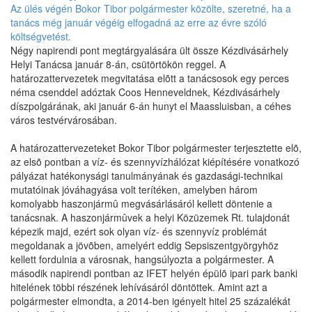
Négy napirendi pont megtárgyalására ült össze Kézdivásárhely
Helyi Tanácsa január 8-án, csütörtökön reggel. A
határozattervezetek megvitatása elõtt a tanácsosok egy perces
néma csenddel adóztak Coos Henneveldnek, Kézdivásárhely
díszpolgárának, aki január 6-án hunyt el Maassluisban, a céhes
város testvérvárosában.
A határozattervezeteket Bokor Tibor polgármester terjesztette elõ,
az elsõ pontban a víz- és szennyvízhálózat kiépítésére vonatkozó
pályázat hatékonysági tanulmányának és gazdasági-technikai
mutatóinak jóváhagyása volt terítéken, amelyben három
komolyabb haszonjármû megvásárlásáról kellett döntenie a
tanácsnak. A haszonjármûvek a helyi Közüzemek Rt. tulajdonát
képezik majd, ezért sok olyan víz- és szennyvíz problémát
megoldanak a jövõben, amelyért eddig Sepsiszentgyörgyhöz
kellett fordulnia a városnak, hangsúlyozta a polgármester. A
második napirendi pontban az IFET helyén épülõ ipari park banki
hitelének többi részének lehívásáról döntöttek. Amint azt a
polgármester elmondta, a 2014-ben igényelt hitel 25 százalékát