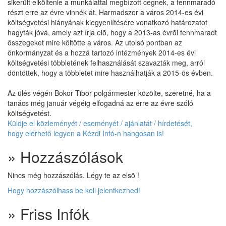
sikerült elköltenie a munkálattal megbízott cégnek, a fennmaradó
részt erre az évre vinnék át. Harmadszor a város 2014-es évi
költségvetési hiányának kiegyenlítésére vonatkozó határozatot
hagyták jóvá, amely azt írja elõ, hogy a 2013-as évrõl fennmaradt
összegeket mire költötte a város. Az utolsó pontban az
önkormányzat és a hozzá tartozó intézmények 2014-es évi
költségvetési többletének felhasználását szavazták meg, arról
döntöttek, hogy a többletet mire használhatják a 2015-ös évben.
Az ülés végén Bokor Tibor polgármester közölte, szeretné, ha a
tanács még január végéig elfogadná az erre az évre szóló
költségvetést.
Küldje el közleményét / eseményét / ajánlatát / hírdetését,
hogy elérhető legyen a Kézdi Infó-n hangosan is!
» Hozzászólások
Nincs még hozzászólás. Légy te az elsõ !
Hogy hozzászólhass be kell jelentkezned!
» Friss Infók