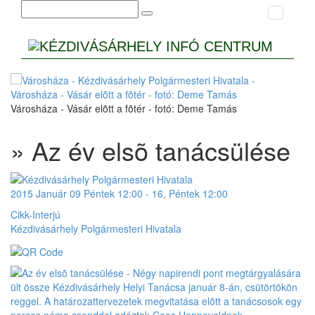
Városháza - Vásár elõtt a fõtér - fotó: Deme Tamás
» Az év elsõ tanácsülése
2015
Január
09 Péntek
12:00
-
16, Péntek
12:00
Cikk-Interjú
Kézdivásárhely Polgármesteri Hivatala