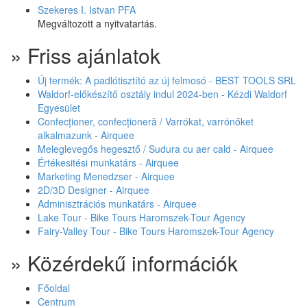
Szekeres I. Istvan PFA
Megváltozott a nyitvatartás.
» Friss ajánlatok
Új termék: A padlótisztító az új felmosó - BEST TOOLS SRL
Waldorf-előkészítő osztály indul 2024-ben - Kézdi Waldorf
Egyesület
Confecționer, confecționeră / Varrókat, varrónőket
alkalmazunk - Airquee
Meleglevegős hegesztő / Sudura cu aer cald - Airquee
Értékesitési munkatárs - Airquee
Marketing Menedzser - Airquee
2D/3D Designer - Airquee
Adminisztrációs munkatárs - Airquee
Lake Tour - Bike Tours Haromszek-Tour Agency
Fairy-Valley Tour - Bike Tours Haromszek-Tour Agency
» Közérdekű információk
Főoldal
Centrum