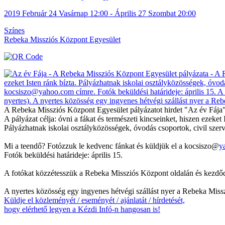
2019
Február 24
Vasárnap
12:00
- Április 27
Szombat
20:00
Színes
Rebeka Missziós Központ Egyesület
A Rebeka Missziós Központ Egyesület pályázatot hirdet "Az év Fája
A pályázat célja: óvni a fákat és természeti kincseinket, hiszen ezeket 
Pályázhatnak iskolai osztályközösségek, óvodás csoportok, civil sz
Mi a teendő? Fotózzuk le kedvenc fánkat és küldjük el a kocsiszo@
y
Fotók beküldési határideje: április 15.
A fotókat közzétesszük a Rebeka Missziós Központ oldalán és kezdődhet
A nyertes közösség egy ingyenes hétvégi szállást nyer a Rebeka Mis
Küldje el közleményét / eseményét / ajánlatát / hírdetését,
hogy elérhető legyen a Kézdi Infó-n hangosan is!