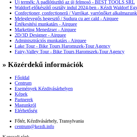
Új termék: A padlótisztító az új felmosó - BEST TOOLS SRL
Waldorf-előkészítő osztály indul 2024-ben - Kézdi Waldorf Egy
Confecționer, confecționeră / Varrókat, varrónőket alkalmazunk
Meleglevegős hegesztő / Sudura cu aer cald - Airquee
Értékesitési munkatárs - Airquee
Marketing Menedzser - Airquee
2D/3D Designer - Airquee
Adminisztrációs munkatárs - Airquee
Lake Tour - Bike Tours Haromszek-Tour Agency
Fairy-Valley Tour - Bike Tours Haromszek-Tour Agency
» Közérdekű információk
Főoldal
Centrum
Események Kézdivásárhelyen
Képek
Partnerek
Magunkról
Elérhetőség
Főtér, Kézdivásárhely, Transylvania
centrum@kezdi.info
Kapcsolj ránk