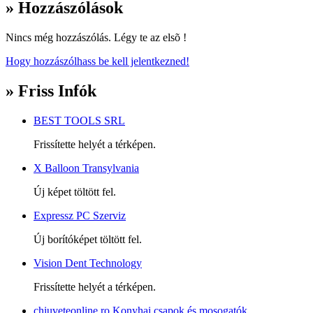
» Hozzászólások
Nincs még hozzászólás. Légy te az elsõ !
Hogy hozzászólhass be kell jelentkezned!
» Friss Infók
BEST TOOLS SRL
Frissítette helyét a térképen.
X Balloon Transylvania
Új képet töltött fel.
Expressz PC Szerviz
Új borítóképet töltött fel.
Vision Dent Technology
Frissítette helyét a térképen.
chiuveteonline.ro Konyhai csapok és mosogatók