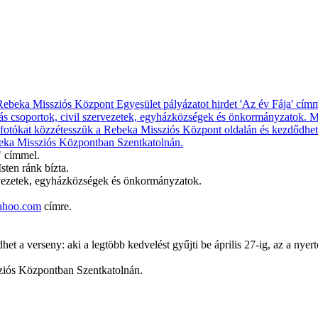
" címmel.
Isten ránk bízta.
ervezetek, egyházközségek és önkormányzatok.
ahoo.com
címre.
 a verseny: aki a legtöbb kedvelést gyűjti be április 27-ig, az a nyert
sziós Központban Szentkatolnán.