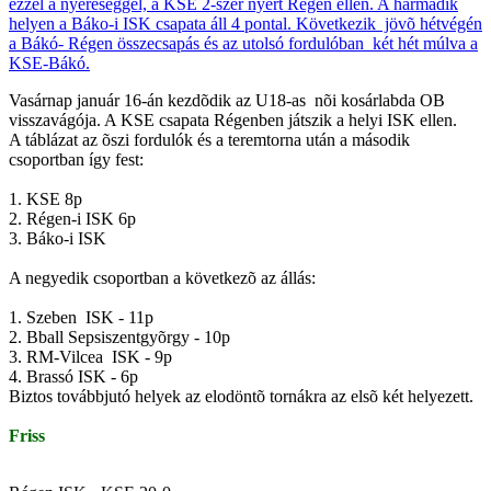
Vasárnap január 16-án kezdõdik az U18-as nõi kosárlabda OB
visszavágója. A KSE csapata Régenben játszik a helyi ISK ellen.
A táblázat az õszi fordulók és a teremtorna után a második
csoportban így fest:
1. KSE 8p
2. Régen-i ISK 6p
3. Báko-i ISK
A negyedik csoportban a következõ az állás:
1. Szeben ISK - 11p
2. Bball Sepsiszentgyõrgy - 10p
3. RM-Vilcea ISK - 9p
4. Brassó ISK - 6p
Biztos továbbjutó helyek az elodöntõ tornákra az elsõ két helyezett.
Friss