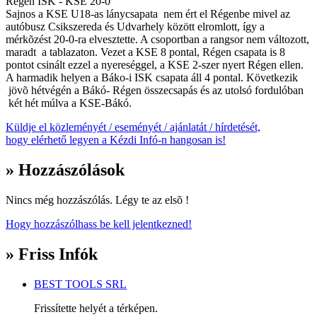
Régen ISK - KSE 20-0
Sajnos a KSE U18-as lánycsapata nem ért el Régenbe mivel az
autóbusz Csikszereda és Udvarhely között elromlott, így a
mérkõzést 20-0-ra elvesztette. A csoportban a rangsor nem változott,
maradt a tablazaton. Vezet a KSE 8 pontal, Régen csapata is 8
pontot csinált ezzel a nyereséggel, a KSE 2-szer nyert Régen ellen.
A harmadik helyen a Báko-i ISK csapata áll 4 pontal. Következik
jövõ hétvégén a Bákó- Régen összecsapás és az utolsó fordulóban
két hét múlva a KSE-Bákó.
Küldje el közleményét / eseményét / ajánlatát / hírdetését,
hogy elérhető legyen a Kézdi Infó-n hangosan is!
» Hozzászólások
Nincs még hozzászólás. Légy te az elsõ !
Hogy hozzászólhass be kell jelentkezned!
» Friss Infók
BEST TOOLS SRL
Frissítette helyét a térképen.