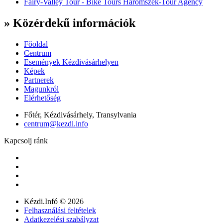
Fairy-Valley Tour - Bike Tours Haromszek-Tour Agency
» Közérdekű információk
Főoldal
Centrum
Események Kézdivásárhelyen
Képek
Partnerek
Magunkról
Elérhetőség
Főtér, Kézdivásárhely, Transylvania
centrum@kezdi.info
Kapcsolj ránk
Kézdi.Infó © 2026
Felhasználási feltételek
Adatkezelési szabályzat