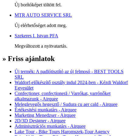
Új borítóképet töltött fel.
MTR AUTO SERVICE SRL
Új elérhetőséget adott meg.
Szekeres I. Istvan PFA
Megváltozott a nyitvatartás.
» Friss ajánlatok
Új termék: A padlótisztító az új felmosó - BEST TOOLS
SRL
Waldorf-előkészítő osztály indul 2024-ben - Kézdi Waldorf
Egyesület
Confecționer, confecționeră / Varrókat, varrónőket
alkalmazunk - Airquee
Meleglevegős hegesztő / Sudura cu aer cald - Airquee
Értékesitési munkatárs - Airquee
Marketing Menedzser - Airquee
2D/3D Designer - Airquee
Adminisztrációs munkatárs - Airquee
Lake Tour - Bike Tours Haromszek-Tour Agency