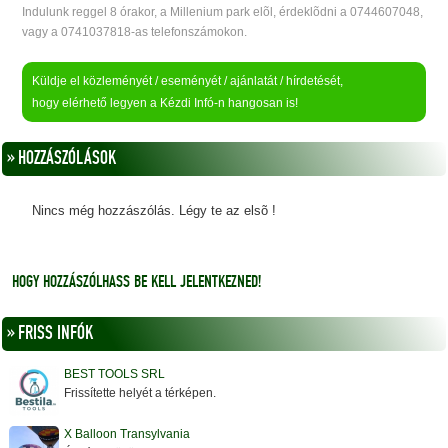
Indulunk reggel 8 órakor, a Millenium park elõl, érdeklõdni a 0744607048,
vagy a 0741037818-as telefonszámokon.
Küldje el közleményét / eseményét / ajánlatát / hírdetését,
hogy elérhető legyen a Kézdi Infó-n hangosan is!
» HOZZÁSZÓLÁSOK
Nincs még hozzászólás. Légy te az elsõ !
HOGY HOZZÁSZÓLHASS BE KELL JELENTKEZNED!
» FRISS INFÓK
BEST TOOLS SRL
Frissítette helyét a térképen.
X Balloon Transylvania