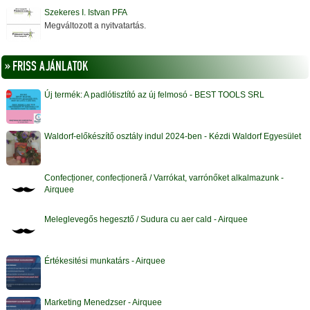
Szekeres I. Istvan PFA
Megváltozott a nyitvatartás.
» FRISS AJÁNLATOK
Új termék: A padlótisztító az új felmosó - BEST TOOLS SRL
Waldorf-előkészítő osztály indul 2024-ben - Kézdi Waldorf Egyesület
Confecționer, confecționeră / Varrókat, varrónőket alkalmazunk -
Airquee
Meleglevegős hegesztő / Sudura cu aer cald - Airquee
Értékesitési munkatárs - Airquee
Marketing Menedzser - Airquee