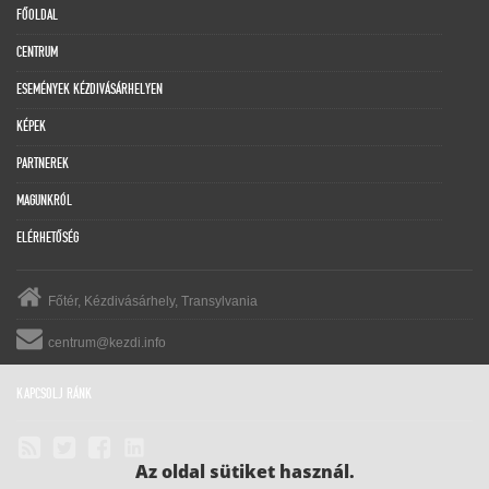
FŐOLDAL
CENTRUM
ESEMÉNYEK KÉZDIVÁSÁRHELYEN
KÉPEK
PARTNEREK
MAGUNKRÓL
ELÉRHETŐSÉG
Főtér, Kézdivásárhely, Transylvania
centrum@kezdi.info
KAPCSOLJ RÁNK
Az oldal sütiket használ.