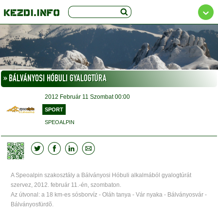
» BÁLVÁNYOSI HÓBULI GYALOGTÚRA
2012
Február 11
Szombat
00:00
SPORT
SPEOALPIN
A Speoalpin szakosztály a Bálványosi Hóbuli alkalmából gyalogtúrát
szervez, 2012. február 11.-én, szombaton.
Az útvonal: a 18 km-es sósborvíz - Oláh tanya - Vár nyaka - Bálványosvár -
Bálványosfürdõ.