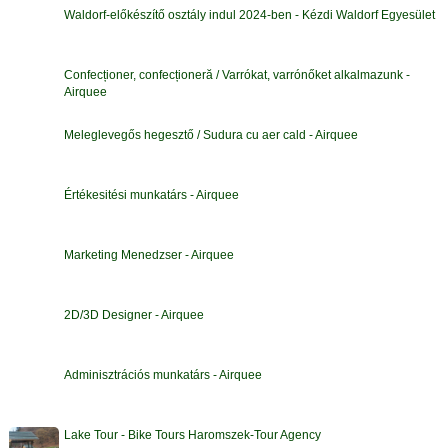
Waldorf-előkészítő osztály indul 2024-ben - Kézdi Waldorf Egyesület
Confecționer, confecționeră / Varrókat, varrónőket alkalmazunk -
Airquee
Meleglevegős hegesztő / Sudura cu aer cald - Airquee
Értékesitési munkatárs - Airquee
Marketing Menedzser - Airquee
2D/3D Designer - Airquee
Adminisztrációs munkatárs - Airquee
Lake Tour - Bike Tours Haromszek-Tour Agency