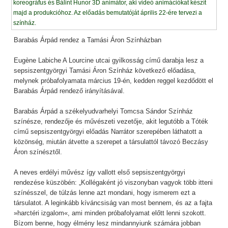
Barabás Árpád rendez a Tamási Áron Színházban
Eugène Labiche A Lourcine utcai gyilkosság című darabja lesz a
sepsiszentgyörgyi Tamási Áron Színház következő előadása,
melynek próbafolyamata március 19-én, kedden reggel kezdődött el
Barabás Árpád rendező irányításával.
Barabás Árpád a székelyudvarhelyi Tomcsa Sándor Színház
színésze, rendezője és művészeti vezetője, akit legutóbb a Tóték
című sepsiszentgyörgyi előadás Narrátor szerepében láthatott a
közönség, miután átvette a szerepet a társulattól távozó Beczásy
Áron színésztől.
A neves erdélyi művész így vallott első sepsiszentgyörgyi
rendezése küszöbén: „Kollégaként jó viszonyban vagyok több itteni
színésszel, de túlzás lenne azt mondani, hogy ismerem ezt a
társulatot. A leginkább kíváncsiság van most bennem, és az a fajta
»harctéri izgalom«, ami minden próbafolyamat előtt lenni szokott.
Bízom benne, hogy élmény lesz mindannyiunk számára jobban