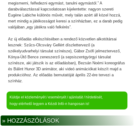
megismerni, felfedezni egymást, tanulni egymástól.” A
darabválasztással kapcsolatosan kijelentette: nagyon szereti
Eugène Labiche különös művét, mely talán azért áll közel hozzá,
mert mindig a játékosságot keresi a színházban, ez a darab pedig
valójában „egy játékra való felkérés”.
Az új előadás elkészítésében a rendező közvetlen alkotótársai
lesznek: Szűcs-Olcsváry Gellért díszlettervező (a
székelyudvarhelyi társulat színésze), Gábor Zsófi jelmeztervező,
Kónya-Ütő Bence zeneszerző (a sepsiszentgyörgyi társulat
színésze, aki játszik is az előadásban), Bezsán Noémi koreográfus
és Bálint Hunor 3D animátor, aki videó animációkat készít majd a
produkcióhoz. Az előadás bemutatóját április 22-ére tervezi a
színház.
Küldje el közleményét / eseményét / ajánlatát / hírdetését,
hogy elérhető legyen a Kézdi Infó-n hangosan is!
» HOZZÁSZÓLÁSOK