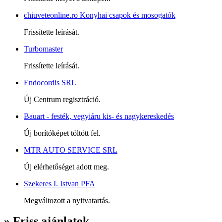
chiuveteonline.ro Konyhai csapok és mosogatók
Frissítette leírását.
Turbomaster
Frissítette leírását.
Endocordis SRL
Új Centrum regisztráció.
Bauart - festék, vegyiáru kis- és nagykereskedés
Új borítóképet töltött fel.
MTR AUTO SERVICE SRL
Új elérhetőséget adott meg.
Szekeres I. Istvan PFA
Megváltozott a nyitvatartás.
» Friss ajánlatok