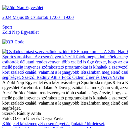
2024
Május 09
Csütörtök
17:00 - 19:00
Sport
Zöld Nap Egyesület
A Zöld Nap Egyesület és a kézdivásárhelyi Sportiroda május 9-én a 
egyesület Facebook oldalán. A lényeg ezúttal is a mozgáson volt, azza
A csütörtök délutáni rendezvényen több család is úgy érezte, hogy az 
mellé pedig ingyenes szórakoztató programokat is kínáltak a szervezők
kört szaladó család, valamint a legnagyobb létszámban megjelenő csal
segítséget.
Szerző: Ráduly Attila
Fotó: Özlem Üner és Derya Yavlar
Küldje el közleményét / eseményét / ajánlatát / hírdetését,