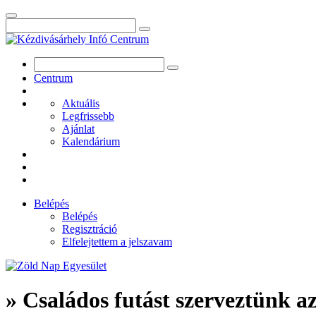
Centrum
Aktuális
Legfrissebb
Ajánlat
Kalendárium
Belépés
Belépés
Regisztráció
Elfelejtettem a jelszavam
» Családos futást szerveztünk a