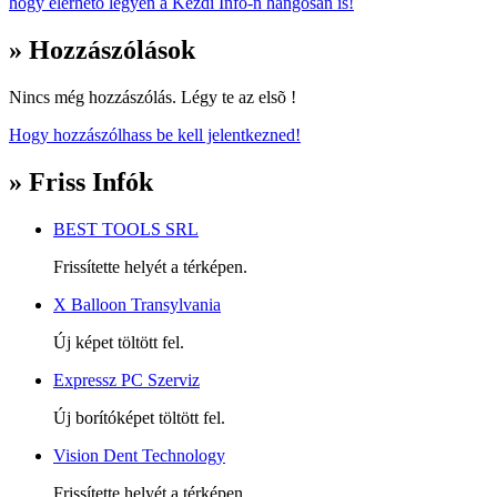
hogy elérhető legyen a Kézdi Infó-n hangosan is!
» Hozzászólások
Nincs még hozzászólás. Légy te az elsõ !
Hogy hozzászólhass be kell jelentkezned!
» Friss Infók
BEST TOOLS SRL
Frissítette helyét a térképen.
X Balloon Transylvania
Új képet töltött fel.
Expressz PC Szerviz
Új borítóképet töltött fel.
Vision Dent Technology
Frissítette helyét a térképen.