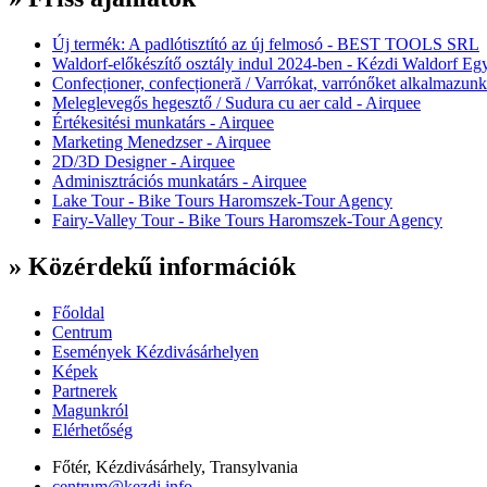
Új termék: A padlótisztító az új felmosó - BEST TOOLS SRL
Waldorf-előkészítő osztály indul 2024-ben - Kézdi Waldorf Egy
Confecționer, confecționeră / Varrókat, varrónőket alkalmazunk
Meleglevegős hegesztő / Sudura cu aer cald - Airquee
Értékesitési munkatárs - Airquee
Marketing Menedzser - Airquee
2D/3D Designer - Airquee
Adminisztrációs munkatárs - Airquee
Lake Tour - Bike Tours Haromszek-Tour Agency
Fairy-Valley Tour - Bike Tours Haromszek-Tour Agency
» Közérdekű információk
Főoldal
Centrum
Események Kézdivásárhelyen
Képek
Partnerek
Magunkról
Elérhetőség
Főtér, Kézdivásárhely, Transylvania
centrum@kezdi.info