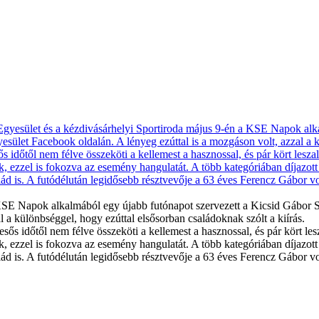
KSE Napok alkalmából egy újabb futónapot szervezett a Kicsid Gábor 
l a különbséggel, hogy ezúttal elsősorban családoknak szólt a kiírás.
esős időtől nem félve összeköti a kellemest a hasznossal, és pár kört l
, ezzel is fokozva az esemény hangulatát. A több kategóriában díjazott
ád is. A futódélután legidősebb résztvevője a 63 éves Ferencz Gábor vo