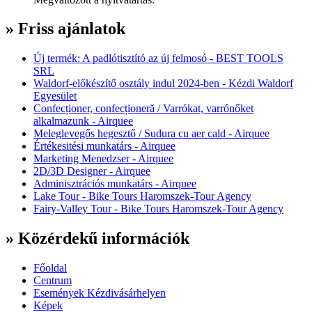
» Friss ajánlatok
Új termék: A padlótisztító az új felmosó - BEST TOOLS
SRL
Waldorf-előkészítő osztály indul 2024-ben - Kézdi Waldorf
Egyesület
Confecționer, confecționeră / Varrókat, varrónőket
alkalmazunk - Airquee
Meleglevegős hegesztő / Sudura cu aer cald - Airquee
Értékesitési munkatárs - Airquee
Marketing Menedzser - Airquee
2D/3D Designer - Airquee
Adminisztrációs munkatárs - Airquee
Lake Tour - Bike Tours Haromszek-Tour Agency
Fairy-Valley Tour - Bike Tours Haromszek-Tour Agency
» Közérdekű információk
Főoldal
Centrum
Események Kézdivásárhelyen
Képek