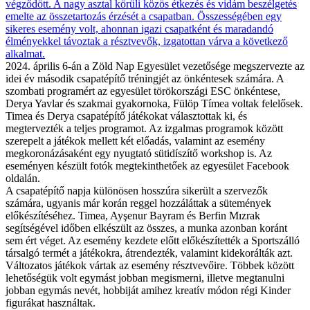
2024. április 6-án a Zöld Nap Egyesület vezetősége megszervezte az
idei év második csapatépítő tréningjét az önkéntesek számára. A
szombati programért az egyesület törökországi ESC önkéntese,
Derya Yavlar és szakmai gyakornoka, Fülöp Tímea voltak felelősek.
Timea és Derya csapatépítő játékokat választottak ki, és
megtervezték a teljes programot. Az izgalmas programok között
szerepelt a játékok mellett két előadás, valamint az esemény
megkoronázásaként egy nyugtató sütidíszítő workshop is. Az
eseményen készült fotók megtekinthetőek az egyesület Facebook
oldalán.
A csapatépítő napja különösen hosszúra sikerült a szervezők
számára, ugyanis már korán reggel hozzáláttak a sütemények
előkészítéséhez. Timea, Ayşenur Bayram és Berfin Mızrak
segítségével időben elkészült az összes, a munka azonban koránt
sem ért véget. Az esemény kezdete előtt előkészítették a Sportszálló
társalgó termét a játékokra, átrendezték, valamint kidekorálták azt.
Változatos játékok vártak az esemény résztvevőire. Többek között
lehetőségük volt egymást jobban megismerni, illetve megtanulni
jobban egymás nevét, hobbiját amihez kreatív módon régi Kinder
figurákat használtak.