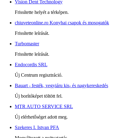
Vision Dent Technology
Frissítette helyét a térképen.
chiuveteonline.ro Konyhai csapok és mosogatók
Frissítette leírását.
Turbomaster
Frissítette leírását.
Endocordis SRL
Új Centrum regisztráció.
Bauart - festék, vegyiáru kis- és nagykereskedés
Új borítóképet töltött fel.
MTR AUTO SERVICE SRL
Új elérhetőséget adott meg.
Szekeres I. Istvan PFA
Megváltozott a nyitvatartás.