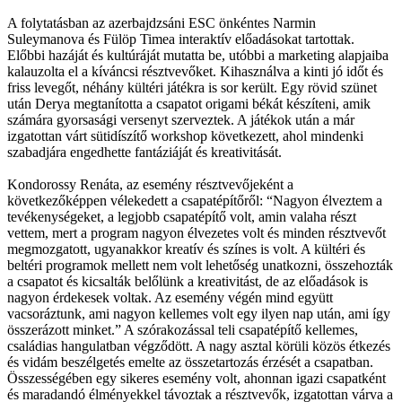
A folytatásban az azerbajdzsáni ESC önkéntes Narmin
Suleymanova és Fülöp Timea interaktív előadásokat tartottak.
Előbbi hazáját és kultúráját mutatta be, utóbbi a marketing alapjaiba
kalauzolta el a kíváncsi résztvevőket. Kihasználva a kinti jó időt és
friss levegőt, néhány kültéri játékra is sor került. Egy rövid szünet
után Derya megtanította a csapatot origami békát készíteni, amik
számára gyorsasági versenyt szerveztek. A játékok után a már
izgatottan várt sütidíszítő workshop következett, ahol mindenki
szabadjára engedhette fantáziáját és kreativitását.
Kondorossy Renáta, az esemény résztvevőjeként a
következőképpen vélekedett a csapatépítőről: “Nagyon élveztem a
tevékenységeket, a legjobb csapatépítő volt, amin valaha részt
vettem, mert a program nagyon élvezetes volt és minden résztvevőt
megmozgatott, ugyanakkor kreatív és színes is volt. A kültéri és
beltéri programok mellett nem volt lehetőség unatkozni, összehozták
a csapatot és kicsalták belőlünk a kreativitást, de az előadások is
nagyon érdekesek voltak. Az esemény végén mind együtt
vacsoráztunk, ami nagyon kellemes volt egy ilyen nap után, ami így
összerázott minket.” A szórakozással teli csapatépítő kellemes,
családias hangulatban végződött. A nagy asztal körüli közös étkezés
és vidám beszélgetés emelte az összetartozás érzését a csapatban.
Összességében egy sikeres esemény volt, ahonnan igazi csapatként
és maradandó élményekkel távoztak a résztvevők, izgatottan várva a