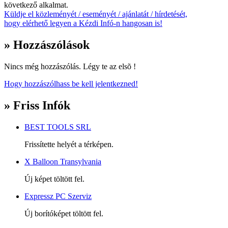
következő alkalmat.
Küldje el közleményét / eseményét / ajánlatát / hírdetését,
hogy elérhető legyen a Kézdi Infó-n hangosan is!
» Hozzászólások
Nincs még hozzászólás. Légy te az elsõ !
Hogy hozzászólhass be kell jelentkezned!
» Friss Infók
BEST TOOLS SRL
Frissítette helyét a térképen.
X Balloon Transylvania
Új képet töltött fel.
Expressz PC Szerviz
Új borítóképet töltött fel.