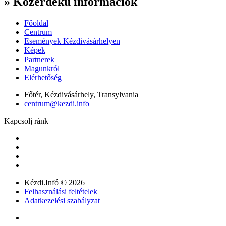
» Közérdekű információk
Főoldal
Centrum
Események Kézdivásárhelyen
Képek
Partnerek
Magunkról
Elérhetőség
Főtér, Kézdivásárhely, Transylvania
centrum@kezdi.info
Kapcsolj ránk
Kézdi.Infó © 2026
Felhasználási feltételek
Adatkezelési szabályzat