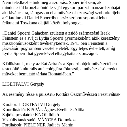
Nem feledkezhetünk meg a szobrász Spoerriről sem, aki
mindenestül bronzba öntötte saját egykori párizsi manzárdszobáját –
aki kíváncsi rá, látogasson el a művész olaszországi szoborkertjébe:
a Giardino di Daniel Spoerriben száz szoborcsoportot lehet
felkutatni Toszkána olajfái között bolyongva.
„Daniel Spoerri Galacban született a zsidó származású Isaak
Feinstein és a svájci Lydia Spoerri gyermekeként, akik keresztény
misszionáriusokként tevékenykedtek. 1941-ben Feinstein a
jászvásári pogromban vesztette életét. Egy teljes évbe telt, amíg
Lydia Spoerri hat gyerekével elhagyhatta az országot.
Kiállításunk, mely az Eat Artra és a Spoerri objektművészetében
testet öltő kulturális archeológiára fókuszál, a művész első eredeti
műveket bemutató tárlata Romániában.”
LIGETFALVI Gergely
Az esemény része a pulzArt6 Kortárs Összművészeti Fesztiválnak.
Kurátor: LIGETFALVI Gergely
Koordináció: KISPÁL Ágnes-Evelin és Attila
Sajtókapcsolatok: KNOP Ildikó
Vizuális tanácsadó: VÁNCSA Domokos
Fordítások: PIELDNER Judit és Martin