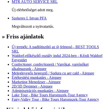
MTR AUTO SERVICE SRL
Új elérhetőséget adott meg.
Szekeres I. Istvan PFA
Megváltozott a nyitvatartás.
» Friss ajánlatok
Új termék: A padlótisztító az új felmosó - BEST TOOLS
SRL
Waldorf-előkészítő osztály indul 2024-ben - Kézdi Waldorf
Egyesület
Confecționer, confecționeră / Varrókat, varrónőket
alkalmazunk - Airquee
Meleglevegős hegesztő / Sudura cu aer cald - Airquee
Értékesitési munkatárs - Airquee
Marketing Menedzser - Airquee
2D/3D Designer - Airquee
Adminisztrációs munkatárs - Airquee
Lake Tour - Bike Tours Haromszek-Tour Agency
Fairy-Valley Tour - Bike Tours Haromszek-Tour Agency