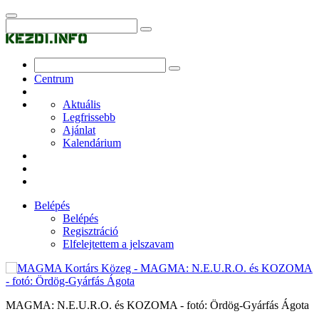
Centrum
Aktuális
Legfrissebb
Ajánlat
Kalendárium
Belépés
Belépés
Regisztráció
Elfelejtettem a jelszavam
MAGMA: N.E.U.R.O. és KOZOMA - fotó: Ördög-Gyárfás Ágota