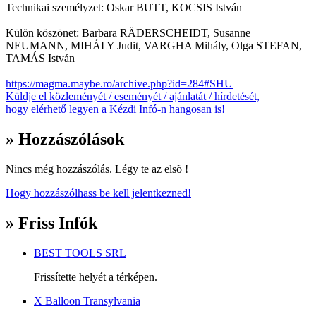
Technikai személyzet: Oskar BUTT, KOCSIS István
Külön köszönet: Barbara RÄDERSCHEIDT, Susanne
NEUMANN, MIHÁLY Judit, VARGHA Mihály, Olga STEFAN,
TAMÁS István
https://magma.maybe.ro/archive.php?id=284#SHU
Küldje el közleményét / eseményét / ajánlatát / hírdetését,
hogy elérhető legyen a Kézdi Infó-n hangosan is!
» Hozzászólások
Nincs még hozzászólás. Légy te az elsõ !
Hogy hozzászólhass be kell jelentkezned!
» Friss Infók
BEST TOOLS SRL
Frissítette helyét a térképen.
X Balloon Transylvania