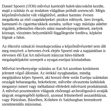
Daniel Spoerri (1930) művészi karrierjét balett-táncosként kezdte,
majd a színház és az irodalom világában próbált szerencsét. Mégis
képzőművészként vált világhírűvé, amikor harminc évesen
megalkotta az első csapdaképeket: piszkos edények, üres üvegek,
hamutartó és cigarettacsikkek asztalra, székre vagy másfajta alátétre
rögzített, jellemzően étkezés utáni maradványegyütteseit, melyek
köznapi, vízszintes helyzetükből függőlegesbe fordítva, képként
lógnak a falon.
Az étkezési szituáció összekapcsolása a képzőművészettel nem állt
meg ennyivel: a hetvenes évek elején Spoerri már a napjainkban is
elevenen élő Eat Art művészeti irányzat híres-hírhedt
megalapítójaként szerepelt a nyugat-európai köztudatban.
Művészi tevékenysége számára az Eat Art azonban korántsem
jelentett végső állomást. Az örökké nyughatatlan, mindig
megújulásra képes Spoerri, aki hosszú élete során Európa számtalan
országát bebarangolta, bekebelezte, műveibe olvasztotta kultúránk
megannyi ismert vagy méltatlanul elfeledett művészeti produktumát.
A művészt posztmodern világunk elsőrangú archeológusává avatják
tárgyak rengetegéből építkező, azonnal felismerhető asszamblázsai,
vagy Párizsban, Bázelben, Kölnben és Salzburgban berendezett
szentimentális múzeumai.