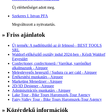
Új elérhetőséget adott meg.
Szekeres I. Istvan PFA
Megváltozott a nyitvatartás.
» Friss ajánlatok
Új termék: A padlótisztító az új felmosó - BEST TOOLS
SRL
Waldorf-előkészítő osztály indul 2024-ben - Kézdi Waldorf
Egyesület
Confecționer, confecționeră / Varrókat, varrónőket
alkalmazunk - Airquee
Meleglevegős hegesztő / Sudura cu aer cald - Airquee
Értékesitési munkatárs - Airquee
Marketing Menedzser - Airquee
2D/3D Designer - Airquee
Adminisztrációs munkatárs - Airquee
Lake Tour - Bike Tours Haromszek-Tour Agency
Fairy-Valley Tour - Bike Tours Haromszek-Tour Agency
» Közérdekű információk