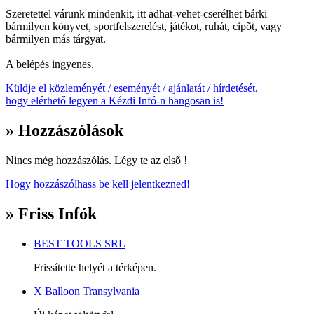
Szeretettel várunk mindenkit, itt adhat-vehet-cserélhet bárki
bármilyen könyvet, sportfelszerelést, játékot, ruhát, cipõt, vagy
bármilyen más tárgyat.
A belépés ingyenes.
Küldje el közleményét / eseményét / ajánlatát / hírdetését,
hogy elérhető legyen a Kézdi Infó-n hangosan is!
» Hozzászólások
Nincs még hozzászólás. Légy te az elsõ !
Hogy hozzászólhass be kell jelentkezned!
» Friss Infók
BEST TOOLS SRL
Frissítette helyét a térképen.
X Balloon Transylvania