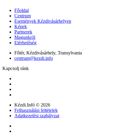
Főoldal
Centrum
Események Kézdivásárhelyen
Képek
Partnerek
Magunkról
Elérhetőség
Főtér, Kézdivásárhely, Transylvania
centrum@kezdi.info
Kapcsolj ránk
Kézdi.Infó © 2026
Felhasználási feltételek
Adatkezelési szabályzat